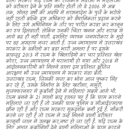
वाली सरकारें यदि राज्य की राजकीय सेवाओं में महिलाओं
को वरीयता देने के प्रति गंभीर होती तो वे
2006
से अब
तक
,
सोलह वर्षों की अवधि में शासनादेश के पुर्जे के भरोसे
नहीं रहती बल्कि इस अधिकार को वैधानिकता प्रदान करने
के लिए उसे अधिनियम के तौर पर पारित करवा कर कानून
का रूप दिलवाती. लेकिन उनकी चिंता खनन और शराब से
आगे बढ़ ही नहीं पाती. इसलिए व्यापक जनसरोकार के मुद्दों
पर वह असहाय नजर आती है. उच्च न्यायालय में उत्तराखंड
सरकार के वकीलों का बड़ा भारी अमला है पर इसके
बावजूद 2013 में राज्य के खिलाड़ियों का चार प्रतिशत खेल
कोटा
,
उच्च न्यायालय में धराशायी हो गया और 2018 में
आंदोलनकारियों को मिलने वाला दस प्रतिशत क्षैतिज
आरक्षण भी उच्च न्यायालय में सरकार गंवा बैठी.
उत्तराखंड राज्य
,
जिसकी सत्ता का भोग आज पुष्कर सिंह
कर रहे हैं
,
उसके निर्माण के लिए खटीमा
,
मसूरी
,
मुजफ्फरनगर में कुर्बानी देने में महिलाएं सबसे आगे थी.
राज्य बनने के 21 सालों बाद हालत यह है कि घास काटने
महिलाएं जा रही हैं तो उनकी घास पुलिस व सीआईएसएफ़
छीन रही है और राज्य सरकार मूकदर्शक बनी हुई है. नौकरी
करने जा रही हैं तो राज्य में उन्हें मिलने वाली वरीयता
कानूनी जाल में उलझ कर
,
नष्ट हो जा रही है. यदि राज्य के
लिए अथाह कुर्बानियाँ देने वाली महिलाओं के घास काटने