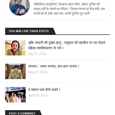
एक्टिविस्ट,कम्युनिस्ट. लिखना-पढ़ना शौक, बेहतर दुनिया की
चाहत,उसी के संघर्ष का पथिक. "जितना सम्भव हो देख सकें, इस
धरती को हो सके जहां तक, उतनी दुनिया घूम आयें"
YOU MAY LIKE THESE POSTS
सृष्टि कंडारी की दुखद मृत्यु : ससुराल की दहलीज पर दम तोड़ते
महिला सशक्तिकरण के नारे !
July 31, 2026
चंपावत : उफ्फ भाजपा, हाय-हाय भाजपा !
May 07, 2026
वे मशाल भला कैसे उठाते !
April 29, 2026
POST A COMMENT