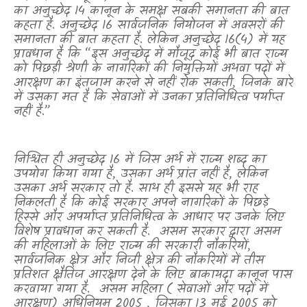
का अनुच्छेद 14 कानून के समक्ष सबकी समानता की बात
कहता है. अनुच्छेद 16 सार्वजनिक नियोजन में अवसरों की
समानता की बात कहता है. लेकिन अनुच्छेद 16(4) में यह
प्रावधान है कि “इस अनुच्छेद में मौजूद कोई भी बात राज्य
को पिछड़ी श्रेणी के नागरिकों की नियुक्तियों अथवा पदों में
आरक्षण का इंतजाम करने से नहीं रोक सकती
,
जिनके बारे
में उसका मत है कि सेवाओं में उनका प्रतिनिधित्व पर्याप्त
नहीं है.”
निश्चित ही अनुच्छेद 16 में जिस अर्थ में राज्य शब्द का
उपयोग किया गया है
,
उसका अर्थ प्रांत नहीं है
,
लेकिन
उसका अर्थ सरकार तो है. साथ ही इससे यह भी राह
निकलती है कि कोई सरकार अपने नागरिकों के पिछड़े
हिस्से और अपर्याप्त प्रतिनिधित्व के आधार पर उनके लिए
विशेष प्रावधान कर सकती है.
असम सरकार द्वारा असम
की महिलाओं के लिए राज्य की सरकारी नौकरियों
,
सार्वजनिक क्षेत्र और निजी क्षेत्र की नौकरियों में तीस
प्रतिशत क्षैतिज आरक्षण देने के लिए बाकायदा कानून पास
करवाया गया है.
असम महिला ( सेवाओं और पदों में
आरक्षण) अधिनियम 2005
,
जिसका 13 मई 2005 को