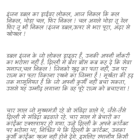
इंजन डबल का ड्राईवर लोकल
,
आज निकल कि कल
निकल
,
थोड़ा चल
,
फिर निकल ! चल अगले थोड़ा तू ठेल
फिर तू भी निकल !इंजन डबल
,
ऊपर से भरा पूरा
,
अंदर से
खोखल !
डबल इंजन के जो लोकल ड्राइवर हैं
,
उनकी अपनी नौकरी
का भरोसा नहीं है. दिल्ली में बैठा बॉस कब कह दे कि सेवा
समाप्त
,
चल निकल ! जिनको खुद का पता नहीं
,
उन पर
राज्य का पता ठिकाना रखने का जिम्मा है ! मूर्खता की हद
तक मासूमियत है कि जो अपनी कुर्सी नहीं बचा सकता
,
उससे यह उम्मीद लगाना कि वह पूरे राज्य को बचाएगा !
चार साल जो मुख्यमंत्री रहे वो संविदा वाले थे
,
जैसे-तैसे
दिल्ली से संविदा बढ़वाते रहे. चार साल में बेचारों का
कांट्रैक्ट एक्सपायर हो गया. उन्हें दिल्ली के अपने कांटैक्ट
पर भरोसा था
,
निश्चिंत थे कि दिल्ली के कांटैक्ट
,
उनका
कुर्सी कांट्रैक्ट खत्म नहीं होने देंगे. इसलिए स्थानीय किसी