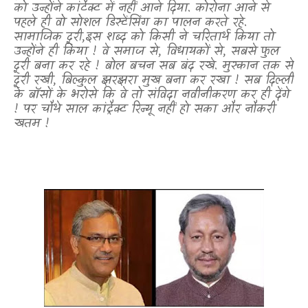
को उन्होंने कांटैक्ट में नहीं आने दिया. कोरोना आने से
पहले ही वो सोशल डिस्टेंसिंग का पालन करते रहे.
सामाजिक दूरी
,
इस शब्द को किसी ने चरितार्थ किया तो
उन्होंने ही किया ! वे समाज से
,
विधायकों से
,
सबसे फुल
दूरी बना कर रहे ! बोल बचन सब बंद रखे. मुस्कान तक से
दूरी रखी
,
बिल्कुल झरझरा मुख बना कर रखा ! सब दिल्ली
के बॉसों के भरोसे कि वे तो संविदा नवीनीकरण कर ही देंगे
! पर चौथे साल कांट्रैक्ट रिन्यू नहीं हो सका और नौकरी
खतम !