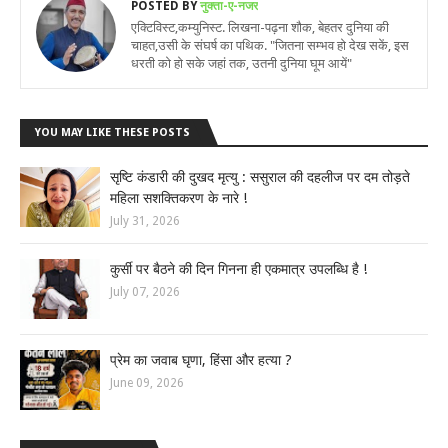
POSTED BY
नुक्ता-ए-नजर
एक्टिविस्ट,कम्युनिस्ट. लिखना-पढ़ना शौक, बेहतर दुनिया की
चाहत,उसी के संघर्ष का पथिक. "जितना सम्भव हो देख सकें, इस
धरती को हो सके जहां तक, उतनी दुनिया घूम आयें"
YOU MAY LIKE THESE POSTS
सृष्टि कंडारी की दुखद मृत्यु : ससुराल की दहलीज पर दम तोड़ते
महिला सशक्तिकरण के नारे !
July 31, 2026
कुर्सी पर बैठने की दिन गिनना ही एकमात्र उपलब्धि है !
July 07, 2026
प्रेम का जवाब घृणा, हिंसा और हत्या ?
June 09, 2026