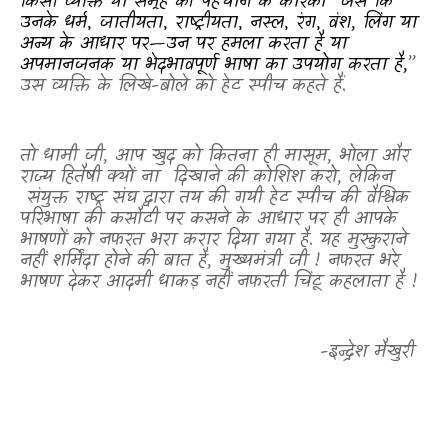
किसी व्यक्ति या समूह की पहचान
के कारकों
जैसे कि
उनके धर्म
,
जातीयता
,
राष्ट्रीयता
,
नस्ल
,
रंग
,
वंश
,
लिंग या
अन्य
के आधार पर
—उन पर हमला करता है या
अपमानजनक या भेदभावपूर्ण भाषा का उपयोग करता है,
”
उस व्यक्ति के लिखे-बोले को हेट स्पीच कहते हैं.
तो धामी जी, आप खुद को कितना ही मासूम, भोला और
राज्य हितैषी क्यों ना
दिखाने की कोशिश करो, लेकिन
संयुक्त राष्ट्र संघ द्वारा तय की गयी हेट स्पीच की वैश्विक
परिभाषा की कसौटी पर कसने के आधार पर ही आपके
भाषणों को नफरत भरा करार दिया गया है. यह मुस्कुराने
नहीं शर्मिंदा होने की बात है, मुख्यमंत्री जी ! नफरत भरे
भाषण देकर आदमी धाकड़ नहीं नफरती चिंटू कहलाता है !
-इन्द्रेश मैखुरी