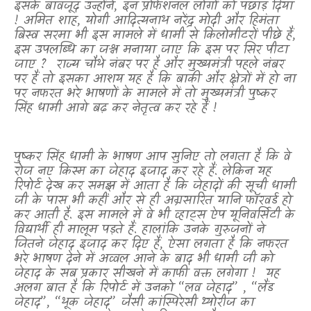
इसके बावजूद उन्होंने
,
इन प्रोफेशनल लोगों को पछाड़ दिया
! अमित शाह
,
योगी आदित्यनाथ नरेंद्र मोदी और हिमंता
बिस्व सरमा भी इस मामले में धामी से किलोमीटरों पीछे हैं
,
इस उपलब्धि का जश्न मनाया जाए कि इस पर सिर पीटा
जाए
?
राज्य चौथे नंबर पर है और मुख्यमंत्री पहले नंबर
पर हैं तो इसका आशय यह है कि बाकी और क्षेत्रों में हो ना
पर नफरत भरे भाषणों के मामले में तो मुख्यमंत्री पुष्कर
सिंह धामी आगे बढ़ कर नेतृत्व कर रहे हैं !
पुष्कर सिंह धामी के भाषण आप सुनिए तो लगता है कि वे
रोज नए किस्म का जेहाद इजाद कर रहे हैं. लेकिन यह
रिपोर्ट देख कर समझ में आता है कि जेहादों की सूची धामी
जी के पास भी कहीं और से ही अग्रसारित यानि फॉरवर्ड हो
कर आती है. इस मामले में वे भी व्हाट्स ऐप यूनिवर्सिटी के
विद्यार्थी ही मालूम पड़ते हैं. हालांकि उनके गुरुजनों ने
जितने जेहाद इजाद कर दिए हैं
,
ऐसा लगता है कि नफरत
भरे भाषण देने में अव्वल आने के बाद भी धामी जी को
जेहाद के सब प्रकार सीखने में काफी वक्त लगेगा !
यह
अलग बात है कि रिपोर्ट में उनको “लव जेहाद”
, “
लैंड
जेहाद”
, “
थूक जेहाद” जैसी कांस्पिरेसी थ्योरीज का