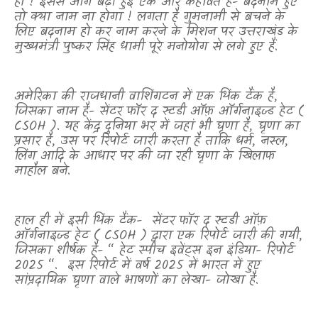
हो ! इससे आगे बढ़ी हुई एक और कहावत है- बदनाम हुए
तो क्या नाम ना होगा ! लगता है गुमनामी से बचने के
लिए बदनाम हो कर नाम करने के मिशन पर उत्तराखंड के
मुख्यमंत्री पुष्कर सिंह धामी पूरे मनोयोग से लगे हुए हैं.
अमेरिका की राजधानी वाशिंगटन में एक थिंक टैंक है
,
जिसका नाम है- सेंटर फॉर द स्टडी ऑफ़ ऑर्गनाइज्ड हेट (
CSOH ).
यह केंद्र दुनिया भर में जहां भी घृणा है
,
घृणा का
प्रसार है
,
उस पर रिपोर्ट जारी करता है ताकि धर्म
,
नस्ल
,
लिंग आदि के आधार पर की जा रही घृणा के खिलाफ
माहौल बने.
हाल ही में इसी थिंक टैंक-
सेंटर फॉर द स्टडी ऑफ़
ऑर्गनाइज्ड हेट (
CSOH )
द्वारा एक रिपोर्ट जारी की गयी
,
जिसका शीर्षक है- “ हेट स्पीच इवेंट्स इन इंडिया- रिपोर्ट
2025 “.
इस रिपोर्ट में वर्ष 2025 में भारत में हुए
सांप्रदायिक घृणा वाले भाषणों का लेखा- जोखा है.