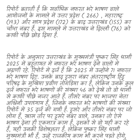
रिपोर्ट बताती है कि सर्वाधिक नफरत भरे भाषण वाले
आयोजनों के मामले में उत्तर प्रदेश ( 266)
,
महाराष्ट्र
(193) और मध्य प्रदेश (172) के बाद उत्तराखंड (155) का
चौथा नंबर है. इस मामले में उत्तराखंड ने दिल्ली (76) को
काफी पीछे छोड़ दिया है.
रिपोर्ट के अनुसार उत्तराखंड के मुख्यमंत्री पुष्कर सिंह धामी
2025 में बहुतायत में नफरत भरे भाषण देने वालों में
अग्रणी रहे. रिपोर्ट में दर्ज है कि 2025 में उन्होंने 71 नफरत
भरे भाषण दिए. उनके बाद दूसरा नंबर अंतरराष्ट्रीय हिंदू
परिषद के मुखिया प्रवीण तोगड़िया का है
,
लेकिन उनके कुल
दर्ज नफरत भरे भाषणों की संख्या 46 को देखें तो वो धामी
से काफी पीछे नजर आते हैं. तीसरे नंबर पर भाजपा नेता
अश्विनी उपाध्याय हैं
,
जिनके नफरत भरे भाषणों की संख्या
रिपोर्ट में 35 दर्ज की गयी है. दूसरे और तीसरे नंबर पर जो
लोग हैं
,
ख़ास तौर पर दूसरे नंबर वाले
,
उनका तो ऐसे
भाषण देना ही एकमात्र काम है
,
दशकों से वो यही कर रहे
हैं
,
यही उनकी विशेषज्ञता है. लेकिन पुष्कर सिंह धामी
मुख्यमंत्री भी हैं
,
उन्हें राजकीय काम भी करने पड़ते होंगे
,