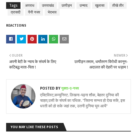
Tags
अपराध
उत्तराखंड
उत्पीड़न
उन्माद
खुलासा
तीखे तीर
त्रासदी
पैनी नजर
भेदभाव
REACTIONS
OLDER
NEWER
अपनी बेटी के न्याय के संघर्ष के लिए
उत्पीड़न तमाम, धर्मांतरण विरोधी कानून-
कटिबद्ध माता-पिता !
अदालत की देहरी पर धड़ाम !
POSTED BY
नुक्ता-ए-नजर
एक्टिविस्ट,कम्युनिस्ट. लिखना-पढ़ना शौक, बेहतर दुनिया की
चाहत,उसी के संघर्ष का पथिक. "जितना सम्भव हो देख सकें, इस
धरती को हो सके जहां तक, उतनी दुनिया घूम आयें"
YOU MAY LIKE THESE POSTS