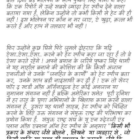
बीते दिनों बड़े भोलेपन के साथ पुष्कर सिंह धामी ने कहा
कि एक रिपोर्ट में उन्हें सबसे ज्यादा हेट स्पीच देने वाला
बताया गया है
,
लेकिन उन्होंने तो कभी किसी से हेट की ही
नहीं ! इस भोलेपन पर कौन न मर जाए
,
ऐ खुदा
,
क़त्ल भी
करते हैं और हाथ में तलवार भी नहीं !
फिर उन्होंने कुछ घिसे पिटे जुमले दोहराए कि यदि
ऐसा..ऐसा..ऐसा.. करने को हेट स्पीच कहा जा रहा है तो वे
ऐसा करते रहेंगे ! अपने बयान के जरिये पुष्कर सिंह धामी
ने यह माहौल बनाने की कोशिश की कि किसी अंजान
एनजीओ ने उनके “जनहित के कार्यों” को हेट स्पीच बता
कर,
उनके साथ बड़ी नाइंसाफी कर दी है ! एक तो
सेंटर
फॉर द स्टडी ऑफ़ ऑर्गनाइज्ड हेट कोई अनजान या
गुमानम संगठन नहीं है बल्कि अमेरिका समेत
पूरी दुनिया
में हर तरह के घृणा अभियानों के खिलाफ काम करने वाला
संगठन है.
दूसरा यह
धामी साहब, हेट स्पीच को चिन्हित
करने के लिए उक्त संगठन ने संयुक्त राष्ट्र की परिभाषा का
प्रयोग किया है.
संयुक्त राष्ट्र संघ के यू एन स्ट्रेटजी एंड
प्लान ऑफ़ एक्शन ऑन हेट स्पीच के अनुसार “
किसी भी
प्रकार
के
संचार
जैसे बोलने
,
लिखने
या व्यवहार
से
, जो