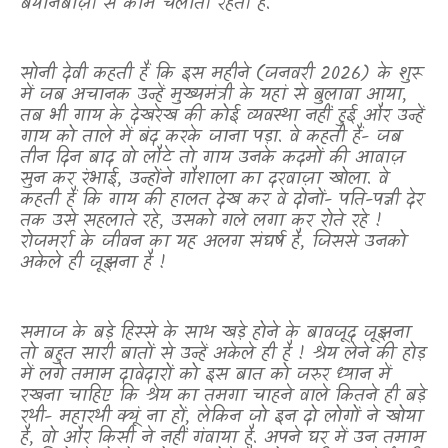
बयानबाज़ी से काम चलाती रहती हैं.
सोनी देवी कहती हैं कि इस महीने (जनवरी 2026) के शुरू
में जब अचानक उन्हें मुख्यमंत्री के यहां से बुलावा आया
,
तब भी गाय के देखरेख की कोई व्यवस्था नहीं हुई और उन्हें
गाय को ताले में बंद करके जाना पड़ा. वे कहती हैं- जब
तीन दिन बाद वो लौटे तो गाय उनके कदमों की आवाज़
सुन कर रंभाई
,
उन्होंने गौशाला का दरवाज़ा खोला. वे
कहती हैं कि गाय की हालत देख कर वे दोनों- पति-पत्नी देर
तक उसे सहलाते रहे
,
उसको गले लगा कर रोते रहे !
रोजमर्रा के जीवन का यह अलग संघर्ष है
,
जिससे उनको
अकेले ही जूझना है !
समाज के बड़े हिस्से के साथ खड़े होने के बावजूद जूझना
तो बहुत सारी बातों से उन्हें अकेले ही है ! श्रेय लेने की होड़
में लगे तमाम दावेदारों को इस बात को जरुर ध्यान में
रखना चाहिए कि श्रेय का तमगा चाहने वाले कितने ही बड़े
रथी- महारथी क्यूं ना हों
,
लेकिन जो इन दो लोगों ने खोया
है
,
वो और किसी ने नहीं गंवाया है. अपने घर में उन तमाम