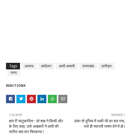
Tags
अपराध
आंदोलन
आधी आबादी
उत्तराखंड
उत्पीड़न
न्याय
REACTIONS
OLDER
NEWER
हाय री चाटुकारिता : जो शाह ने किसी और
डंका तो दुनिया में धामी जी का बज गया,
के लिए कहा, उसे अखबारों ने धामी की
भले ही नफरती भाषण देने में हो !
तारीफ बता कर चिपकाया !