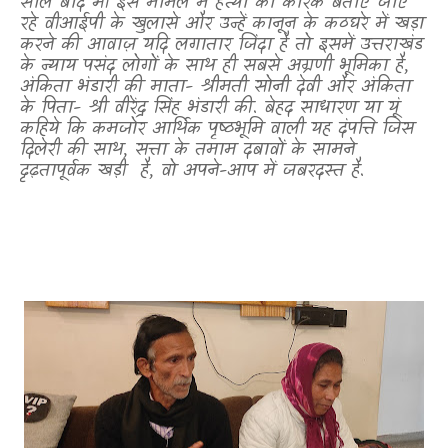
साल बाद भी इस मामले में हत्या का कारक बताए जाए
रहे वीआईपी के खुलासे और उन्हें कानून के कठघरे में खड़ा
करने की आवाज़ यदि लगातार जिंदा है तो इसमें उत्तराखंड
के न्याय पसंद लोगों के साथ ही सबसे अग्रणी भूमिका है
,
अंकिता भंडारी की माता- श्रीमती सोनी देवी और अंकिता
के पिता- श्री वीरेंद्र सिंह भंडारी की. बेहद साधारण या यूं
कहिये कि कमजोर आर्थिक पृष्ठभूमि वाली यह दंपत्ति जिस
दिलेरी की साथ
,
सत्ता के तमाम दबावों के सामने
दृढ़तापूर्वक खड़ी
है
,
वो अपने-आप में जबरदस्त है.