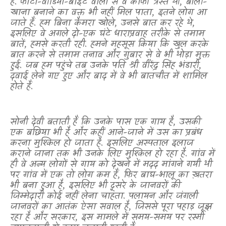
हैं. फोटो-वीडियो-बाईट वालों से वे काफी त्रस्त थीं
,
बोली-
खाना बनाने का वक्त भी नहीं मिल पाता
,
इतने लोग आ
जाते हैं. हम बिना कैमरा खोले
,
उनसे बात कर रहे थे
,
इसलिए वे अगले दो-एक घंटे धाराप्रवाह तरीके से तमाम
बातें
,
हमसे करती रही. हमने महसूस किया कि खुल करके
बात करने से तमाम तनाव और गुबार से वे भी थोड़ा मुक्त
हुई. जब हम पहुंचे तब उनके पति श्री वीरेंद्र सिंह भंडारी
,
दवाई लेने गए हुए और बाद में वे भी बातचीत में शामिल
होते हैं.
सोनी देवी बताती हैं कि उनके पास एक गाय है
,
उसकी
एक बछिया भी है और कहीं आने-जाने में उस का प्रबंध
करना मुश्किल हो जाता है. इसलिए अस्पताल इलाज
कराने जाना तक भी उनके लिए मुश्किल हो रहा है. गांव में
ही वे अन्य लोगों से गाय को देखने में मदद मांगने गयी थी
पर गांव में एक तो लोग कम हैं
,
फिर बाघ-भालू का ख़तरा
भी बना हुआ है
,
इसलिए भी दूसरे के जानवरों की
जिम्मेदारी कोई नहीं लेना चाहता. पलायन और जंगली
जानवरों का आतंक ऐसा सवाल है
,
जिससे पूरा पहाड़ जूझ
रहा है और सरकार
,
इस मामले में समय-समय पर रस्मी