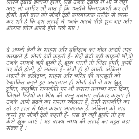
जरिये दबाव बनाया होगा. जब उनके दबाव में भी ये नहीं
आए तो जाहिर सी बात है कि उन्होंने किनारकशी कर ली
होगी. इसी बात को सोनी देवी काव्यात्मक तरीके से व्यक्त
कर रही हैं कि इस लड़ाई में उनके अपने पीछे छूट गए और
अंजान लोग अपने होते चले गए !
वे अपनी बेटी के साहस और बलिदान का मोल अच्छी तरह
समझते हैं. सोनी देवी कहती हैं- मेरी बेटी बड़ी साहसी थी
,
वो
उनके सामने नहीं झुकी है. झुक जाती तो जिंदा होती
,
कुर्सी
पर बैठी होती
,
हो सकता है- मंत्री ही हो जाती. अंकिता
भंडारी के बलिदान
,
साहस और चरित्र की मजबूती को
रेखांकित करते हुए अनायास ही सोनी देवी ने उस क्षुद्र
,
दूषित
,
कलुषित राजनीति पर भी करारा तमाचा मार दिया
,
जिसमें स्त्रियों का भोग की वस्तु बनाना स्वीकार करना ही
उनके आगे बढ़ने का रास्ता खोलता है. ऐसी राजनीति का
तो हर हाल में ध्वंस करना आवश्यक है. अंकिता को याद
करते हुए सोनी देवी कहती हैं- जब वो नहीं झुकी तो हम
कैसे झुक जाएं ! यह वाक्य न्याय की लड़ाई का बहुत बड़ा
संबल है !