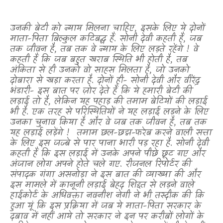
उनकी बेटी को न्याय मिलना चाहिए
,
इसके लिए ये दोनों
माता-पिता बिल्कुल कटिबद्ध हैं. सोनी देवी कहती हैं
,
जब
तक जीवन है
,
तब तक वे न्याय के लिए लड़ते रहेंगे ! वे
कहती हैं कि जब बहुत खराब स्थिति भी होती है
,
तब
अंकिता से ही उनको वो साहस मिलता है
,
जो उनको
दोबारा से खड़ा करता है. दोनों ही- सोनी देवी और वीरेंद्र
भंडारी- इस बात पर ज़ोर देते हैं कि ये हमारी बेटी की
लड़ाई तो है
,
लेकिन यह पहाड़ की तमाम बेटियों की लड़ाई
भी है. एक तरह से परिस्थितियों ने यह लड़ाई लड़ने के लिए
उनका चुनाव किया है और वे जब तक जीवन है
,
तब तक
यह लड़ाई लड़ेंगे !
तमाम छल-छद्म-फरेब करने वाली सत्ता
के लिए इस जज्बे से पार पाना भारी पड़ रहा है. सोनी देवी
कहती हैं कि इस लड़ाई में उनके अपने पीछे छूट गए और
अंजान लोग अपने होते चले गए. रीजनल रिपोर्टर की
संपादक गंगा असनोड़ा ने इस बात की व्याख्या की और
इस मामले में कानूनी लड़ाई बेहद शिद्दत से लड़ने वाले
हाईकोर्ट के अधिवक्ता नवनीश नेगी ने भी तस्दीक की कि
हुआ यूं कि इस प्रक्रिया में जब ये माता-पिता सरकार के
दबाव में नहीं आये तो सरकार ने इन पर करीबों लोगों के