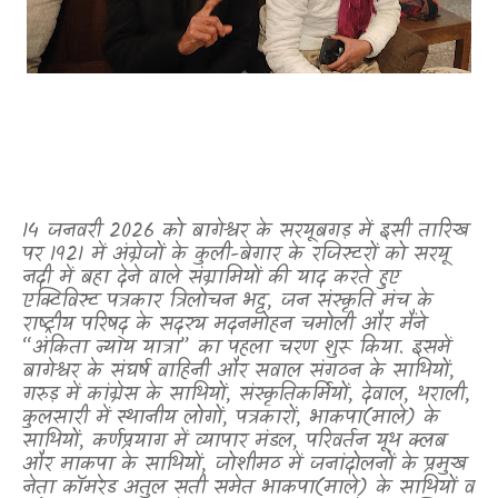
14 जनवरी 2026 को बागेश्वर के सरयूबगड़ में इसी तारिख
पर 1921 में अंग्रेजों के कुली-बेगार के रजिस्टरों को सरयू
नदी में बहा देने वाले संग्रामियों की याद करते हुए
एक्टिविस्ट पत्रकार त्रिलोचन भट्ट
,
जन संस्कृति मंच के
राष्ट्रीय परिषद् के सदस्य मदनमोहन चमोली और मैंने
“अंकिता न्याय यात्रा” का पहला चरण शुरू किया. इसमें
बागेश्वर के संघर्ष वाहिनी और सवाल संगठन के साथियों
,
गरुड़ में कांग्रेस के साथियों
,
संस्कृतिकर्मियों
,
देवाल
,
थराली
,
कुलसारी में स्थानीय लोगों
,
पत्रकारों
,
भाकपा(माले) के
साथियों
,
कर्णप्रयाग में व्यापार मंडल
,
परिवर्तन यूथ क्लब
और माकपा के साथियों
,
जोशीमठ में जनांदोलनों के प्रमुख
नेता कॉमरेड अतुल सती समेत भाकपा(माले) के साथियों व