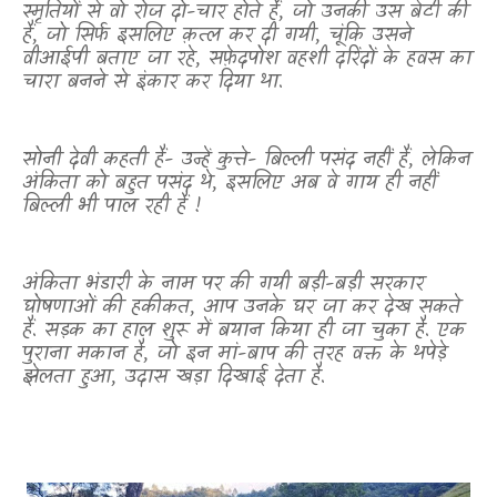
स्मृतियों से वो रोज दो-चार होते हैं
,
जो उनकी उस बेटी की
हैं
,
जो सिर्फ इसलिए क़त्ल कर दी गयी
,
चूंकि उसने
वीआईपी बताए जा रहे
,
सफ़ेदपोश वहशी दरिंदों के हवस का
चारा बनने से इंकार कर दिया था.
सोनी देवी कहती हैं- उन्हें कुत्ते- बिल्ली पसंद नहीं हैं
,
लेकिन
अंकिता को बहुत पसंद थे
,
इसलिए अब वे गाय ही नहीं
बिल्ली भी पाल रही हैं !
अंकिता भंडारी के नाम पर की गयी बड़ी-बड़ी सरकार
घोषणाओं की हकीकत
,
आप उनके घर जा कर देख सकते
हैं. सड़क का हाल शुरू में बयान किया ही जा चुका है. एक
पुराना मकान है
,
जो इन मां-बाप की तरह वक्त के थपेड़े
झेलता हुआ
,
उदास खड़ा दिखाई देता है.