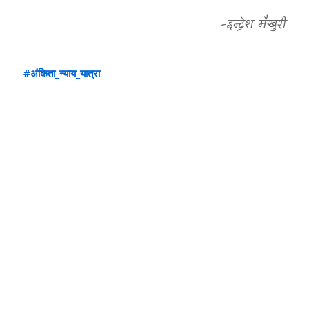
-इन्द्रेश मैखुरी
#अंकिता_न्याय_यात्रा