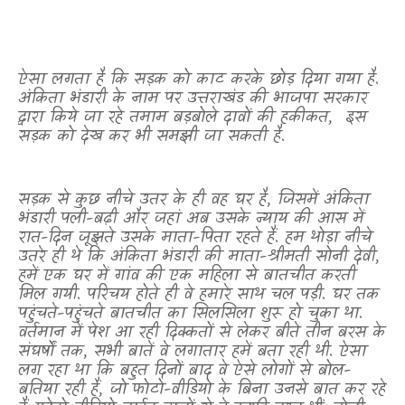
ऐसा लगता है कि सड़क को काट करके छोड़ दिया गया है.
अंकिता भंडारी के नाम पर उत्तराखंड की भाजपा सरकार
द्वारा किये जा रहे तमाम बड़बोले दावों की हकीकत,
इस
सड़क को देख कर भी समझी जा सकती है.
सड़क से कुछ नीचे उतर के ही वह घर है
,
जिसमें अंकिता
भंडारी पली-बढ़ी और जहां अब उसके न्याय की आस में
रात-दिन जूझते उसके माता-पिता रहते हैं. हम थोड़ा नीचे
उतरे ही थे कि अंकिता भंडारी की माता-श्रीमती सोनी देवी
,
हमें एक घर में गांव की एक महिला से बातचीत करती
मिल गयी. परिचय होते ही वे हमारे साथ चल पड़ी. घर तक
पहुंचते-पहुंचते बातचीत का सिलसिला शुरू हो चुका था.
वर्तमान में पेश आ रही दिक्कतों से लेकर बीते तीन बरस के
संघर्षों तक
,
सभी बातें वे लगातार हमें बता रही थी. ऐसा
लग रहा था कि बहुत दिनों बाद वे ऐसे लोगों से बोल-
बतिया रही हैं
,
जो फोटो-वीडियो के बिना उनसे बात कर रहे