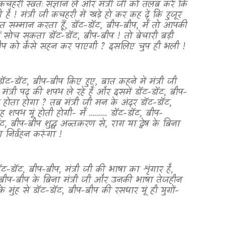
 कचहरी स्वतः संज्ञान ले और मंत्री जी को तलब करे कि
! मंत्री जी कचहरी में खड़े हो कर कह दें कि हुजूर
त सम्मान करता हूँ
,
डॉट-डॉट
,
बीप-बीप
,
मैं तो आपकी
ीं सोच सकता डॉट-डॉट
,
बीप-बीप ! तो बेचारी बड़ी
प को कैसे सहन कर पाएगी
?
इसलिए चुप ही भली !
डॉट-डॉट
,
बीप-बीप किए हुए
,
बात कहने में मंत्री जी
मंत्री पद की शपथ ले रहे हैं और इसमें डॉट-डॉट
,
बीप-
 होता होगा
?
तब मंत्री जी मन के अंदर डॉट-डॉट
,
पथ यूं होती होगी- मैं ......... डॉट-डॉट
,
बीप-
ॉट
,
बीप-बीप शुद्ध अन्तःकरण से
,
राग या द्वेष के बिना
 निर्वहन करूंगा !
डॉट-डॉट
,
बीप-बीप
,
मंत्री जी की भाषा का शृंगार है
,
बीप-बीप
के बिना मंत्री जी और उनकी भाषा तेजहीन
 मुंह से
डॉट-डॉट
,
बीप-बीप की रसधार यूं ही युगों-