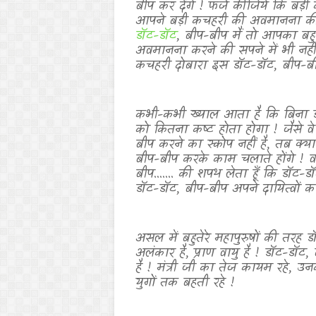
बीप कर देंगे ! फर्ज कीजिये कि बड़ी
आपने बड़ी कचहरी की अवमानना की है 
डॉट-डॉट
,
बीप-बीप
मैं तो आपका बहु
अवमानना करने की सपने में भी नह
कचहरी दोबारा इस डॉट-डॉट
,
बीप-बी
कभी-कभी ख्याल आता है कि बिना 
को कितना कष्ट होता होगा ! जैसे वे 
बीप करने का स्कोप नहीं है
,
तब क्या
बीप-बीप करके काम चलाते होंगे ! वह श
बीप....... की शपथ लेता हूँ कि डॉट-ड
डॉट-डॉट
,
बीप-बीप अपने दायित्वों का
असल में बहुतेरे महापुरुषों की तरह 
अलंकार है
,
प्राण वायु है ! डॉट-डॉट
,
है ! मंत्री जी का तेज कायम रहे
,
उनके
युगों तक बहती रहे !