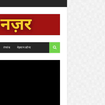
रंगमंच
मेहमान कोना