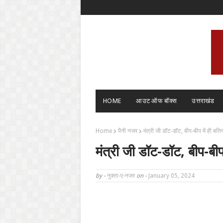
HOME
आउट ऑफ बॉक्स
उत्तराखंड
Home
पैनी नजर
मंत्री जी डॉट-डॉट, बीप-बीप में ही बतियात
मंत्री जी डॉट-डॉट, बीप-बीप म
by -
नुक्ता-ए-नजर
on -
January 05, 2024