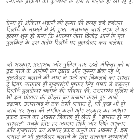
न्यायिक प्रक्रिया को कुचलने के राग में शरीक हो जा रहे हैं.
ऐसा ही अंकिता भंडारी की हत्या की वजह बने वनंतरा
रिज़ॉर्ट के मामले में भी हुआ. अचानक चारों तरफ से यह
हल्ला शुरू हो गया कि भाजपा नेता विनोद आर्य के पुत्र
पुलकित के इस अवैध रिज़ॉर्ट पर बुलडोज़र कब चलेगा.
जो सरकार
,
प्रशासन और पुलिस वक्त रहते अंकिता को न
ढूंढ पाने के आरोपों का दबाव और गुस्सा झेल रहे थे
,
बुलडोज़र चलाने की मांग ने उन्हें बच निकलने का रास्ता
दे दिया. तत्काल ही मुख्यमंत्री पुष्कर सिंह धामी ने वनंतरा
रिज़ॉर्ट बुलडोज़र चलाने की घोषणा की
,
उत्तराखंड पुलिस ने
भी इस घोषणा की वीरता का बखान करते हुए आगे
बढ़ाया. उत्तराखंड में एक ऐसी जमात है
,
जो कुछ भी हो
जाने पर सत्ता की तारीफ करने और सरकार का आभार
प्रकट करने का अवसर निकाल ही लेती है. “बारात हो या
वारदात” उनके लिए हर अवसर सिर्फ और सिर्फ सरकार
और मुख्यमंत्री का आभार प्रकट करने का अवसर है. इस
जमात ने भी बुलडोज़र चलाने के लिए तत्काल मुख्यमंत्री