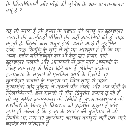
के जिलाधिकारी और पौड़ी की पुलिस के स्वर अलग-अलग
क्यूं हैं
?
यह तो स्पष्ट है कि हत्या के षड्यंत्र की जगह पर बुलडोज़र
चलाने की कार्यवाही पीड़ितों की नहीं आरोपियों की ही मदद
करती है. जितने कम सबूत होंगे
,
उतने आरोपी सुरक्षित
रहेंगे. उक्त रिज़ॉर्ट के बारे में तो यह आशंका है ही कि यह
अन्य अवैध गतिविधियों का भी केंद्र रहा होगा. वहां
बुलडोज़र चलाने और आगजनी से उन सारे अपराधों के
चिन्ह एक तरह से मिटा दिये गए हैं. लेकिन अंकिता
हत्याकांड के मामले में पुलकित आर्य के रिज़ॉर्ट पर
बुलडोज़र चलाने के प्रकरण पर जिस तरह से पहले
मुख्यमंत्री और पुलिस ने अपनी पीठ ठोकी और अब पौड़ी के
जिलाधिकारी
,
इस मामले में ठीक विपरीत बयान दे रहे हैं
तो यह गंभीर अराजकता की स्थिति है
,
शासन
-
प्रशासन की
मशीनरी के भीतर के बिखराव को प्रदर्शित करता है और
साथ ही संकेत है कि हत्या के षड्यंत्र की बुनियाद में जो
रिज़ॉर्ट था
,
उस पर बुलडोज़र चलाना बहादुरी नहीं एक गहरे
षड्यंत्र का परिणाम है.