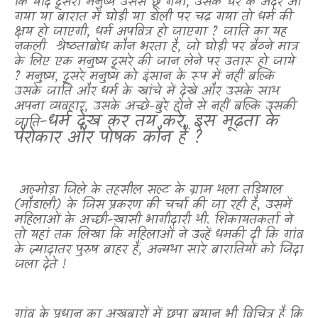
कि यदि दूसरा मनुष्य उससे छू गया
,
उसके घर के अंदर आ
गया या बारात में घोड़ी या डोली पर चढ़ गया तो धर्म की
क्षय हो जाएगी
,
धर्म अपवित्र हो जाएगा
?
जाति का यह
नकली
श्रेष्ठताबोध कौन भरता है
,
जो घोड़ी पर बैठने मात्र
के लिए एक मनुष्य दूसरे की जान लेने पर उतारू हो जाये
?
मनुष्य
,
दूसरे मनुष्य को इंसान के रूप में नहीं बल्कि
उसके जाति और धर्म के खांचे में देखे और उसके साथ
अपना व्यवहार
,
उसके अच्छे-बुरे होने से नहीं बल्कि उसकी
-धर्म देख कर तय करे
,
इस मूढ़ता के
जाति
पैरोकार और पोषक कौन हैं
?
अल्मोड़ा जिले के तहसील सल्ट के ग्राम थला तड़ियाल
(मौडाली) के जिस प्रकरण की चर्चा की जा रही है
,
उसमें
महिलाओं के अच्छी-ख़ासी भागीदारी थी. शिकायतकर्ता ने
तो यहां तक लिखा कि महिलाओं ने उन्हें धमकी दी कि गांव
के ज़्यादातर पुरुष बाहर हैं
,
अन्यथा सारे बारातियों को जिंदा
जला देते !
गांव के प्रधान का अखबारों में छपा बयान भी विचित्र है कि