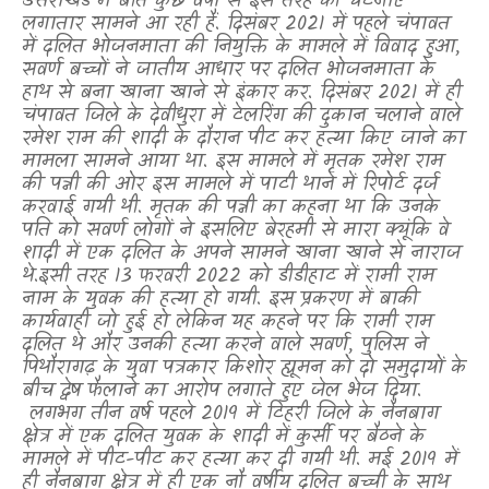
उत्तराखंड में बीते कुछ वर्षों से इस तरह की घटनाएं
लगातार सामने आ रही हैं. दिसंबर 2021 में पहले चंपावत
में दलित भोजनमाता की नियुक्ति के मामले में विवाद हुआ
,
सवर्ण बच्चों ने जातीय आधार पर दलित भोजनमाता के
हाथ से बना खाना खाने से इंकार कर. दिसंबर 2021 में ही
चंपावत जिले के देवीधुरा में टेलरिंग की दुकान चलाने वाले
रमेश राम की शादी के दौरान पीट कर हत्या किए जाने का
मामला सामने आया था. इस मामले में मृतक रमेश राम
की पत्नी की ओर इस मामले में पाटी थाने में रिपोर्ट दर्ज
करवाई गयी थी. मृतक की पत्नी का कहना था कि उनके
पति को सवर्ण लोगों ने इसलिए बेरहमी से मारा क्यूंकि वे
शादी में एक दलित के अपने सामने खाना खाने से नाराज
थे.इसी तरह 13 फरवरी 2022 को डीडीहाट में रामी राम
नाम के युवक की हत्या हो गयी. इस प्रकरण में बाकी
कार्यवाही जो हुई हो लेकिन यह कहने पर कि रामी राम
दलित थे और उनकी हत्या करने वाले सवर्ण
,
पुलिस ने
पिथौरागढ़ के युवा पत्रकार किशोर ह्यूमन को दो समुदायों के
बीच द्वेष फैलाने का आरोप लगाते हुए जेल भेज दिया.
लगभग तीन वर्ष पहले 2019 में टिहरी जिले के नैनबाग
क्षेत्र में एक दलित युवक के शादी में कुर्सी पर बैठने के
मामले में पीट-पीट कर हत्या कर दी गयी थी. मई 2019 में
ही नैनबाग क्षेत्र में ही एक नौ वर्षीय दलित बच्ची के साथ