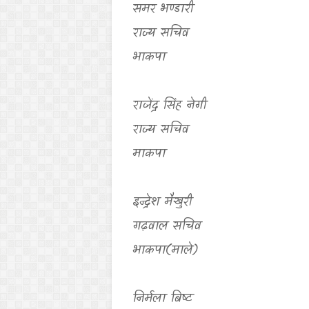
समर भण्डारी
राज्य सचिव
भाकपा
राजेंद्र सिंह नेगी
राज्य सचिव
माकपा
इन्द्रेश मैखुरी
गढ़वाल सचिव
भाकपा(माले)
निर्मला बिष्ट