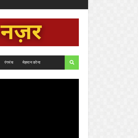
रंगमंच
मेहमान कोना