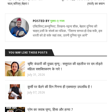
चाल,चरित्र,चेहरा !
(माले) का बयान
POSTED BY
नुक्ता-ए-नजर
एक्टिविस्ट,कम्युनिस्ट. लिखना-पढ़ना शौक, बेहतर दुनिया की
चाहत,उसी के संघर्ष का पथिक. "जितना सम्भव हो देख सकें, इस
धरती को हो सके जहां तक, उतनी दुनिया घूम आयें"
YOU MAY LIKE THESE POSTS
सृष्टि कंडारी की दुखद मृत्यु : ससुराल की दहलीज पर दम तोड़ते
महिला सशक्तिकरण के नारे !
July 31, 2026
कुर्सी पर बैठने की दिन गिनना ही एकमात्र उपलब्धि है !
July 07, 2026
प्रेम का जवाब घृणा, हिंसा और हत्या ?