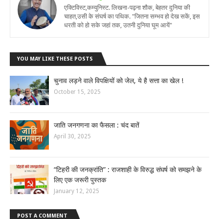
एक्टिविस्ट,कम्युनिस्ट. लिखना-पढ़ना शौक, बेहतर दुनिया की
चाहत,उसी के संघर्ष का पथिक. "जितना सम्भव हो देख सकें, इस
धरती को हो सके जहां तक, उतनी दुनिया घूम आयें"
YOU MAY LIKE THESE POSTS
चुनाव लड़ने वाले विपक्षियों को जेल, ये है सत्ता का खेल !
October 15, 2025
जाति जनगणना का फैसला : चंद बातें
April 30, 2025
“टिहरी की जनक्रांति” : राजशाही के विरुद्ध संघर्ष को समझने के
लिए एक जरूरी पुस्तक
January 12, 2025
POST A COMMENT