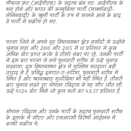
पीपल्स फ्रंट (आईपीएफ़) के सदस्य बन गए. आईपीएफ़ के
भंग होने और भारत की कम्युनिस्ट पार्टी (मार्क्सवादी-
लेनिनवादी
)
के खुली पार्टी के रूप में सामने आने के बाद
वे पार्टी में सक्रीय हो गए.
पटना जिले में अपने गृह विधानसभा क्षेत्र मसौढी से उन्होंने
चुनाव लड़ा और 2010 और 2015 में 10 प्रतिशत से कुछ
अधिक वोट प्राप्त करके वे तीसरे नंबर पर रहे. उनकी पार्टी
ने इस बार पटना से लगे फुलवारी शरीफ से उन्हें चुनाव
लड़वाया. इस विधानसभा क्षेत्र में मुस्लिम मतदाता बड़ी
तादाद में हैं. प्रसिद्ध इमारत-ए-शरिया
,
फुलवारी शरीफ में
स्थित है और खानख़्वाह मुजीबिया भी यहीं स्थित है. तीसरी
बार चुनाव लड़ते हुए गोपाल रविदास ने यह सीट जीत ली.
उन्हें 91124 वोट मिले जो कुल मतों का 43.57 प्रतिशत है.
गोपाल रविदास और उनके पार्टी के सदस्य फुलवारी शरीफ
के इलाके में सीएए और एनआरसी विरोधी आंदोलन में
काफी सक्रीय थे.