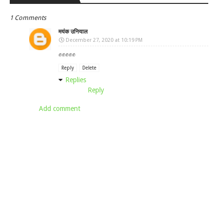
1 Comments
मयंक उनियाल
December 27, 2020 at 10:19 PM
✊✊✊✊✊
Reply
Delete
Replies
Reply
Add comment