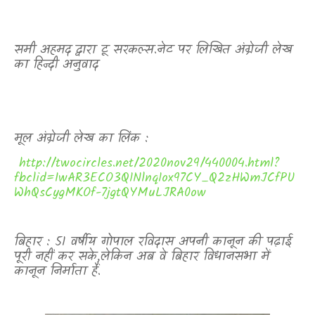
समी अहमद द्वारा टू सरकल्स.नेट पर लिखित अंग्रेजी लेख
का हिन्दी अनुवाद
मूल अंग्रेजी लेख का लिंक :
http://twocircles.net/2020nov29/440004.html?
fbclid=IwAR3ECO3Q1Nlnq1ox97CY_Q2zHWmJCfPU
WhQsCygMKOf-7jgtQYMuLJRA0ow
बिहार : 51 वर्षीय गोपाल रविदास
अपनी कानून की पढ़ाई
पूरी नहीं कर सके
,
लेकिन अब वे बिहार विधानसभा में
कानून निर्माता हैं.