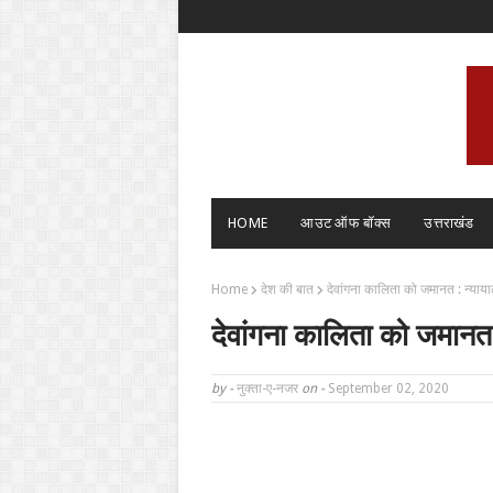
HOME
आउट ऑफ बॉक्स
उत्तराखंड
Home
देश की बात
देवांगना कालिता को जमानत : न्याय
देवांगना कालिता को जमानत
by -
नुक्ता-ए-नजर
on -
September 02, 2020