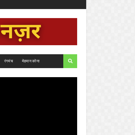
रंगमंच
मेहमान कोना