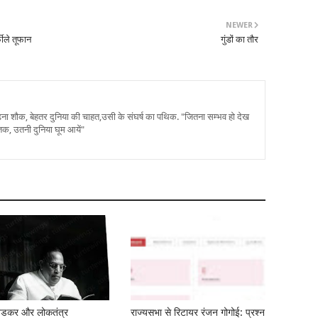
NEWER
फीले तूफान
गुंडों का तौर
पढ़ना शौक, बेहतर दुनिया की चाहत,उसी के संघर्ष का पथिक. "जितना सम्भव हो देख
तक, उतनी दुनिया घूम आयें"
बेडकर और लोकतंत्र
राज्यसभा से रिटायर रंजन गोगोई: प्रश्न