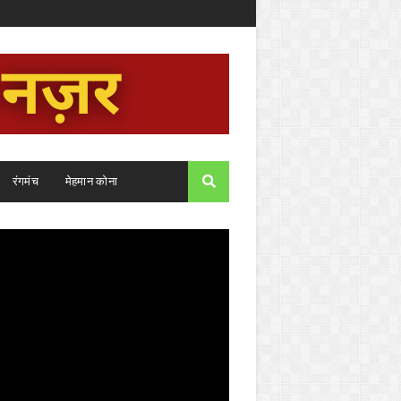
रंगमंच
मेहमान कोना