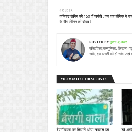
OLDER
कॉमरेड लेनिन की 150 वीं जयंती : जब एक सैनिक ने बर्
के बीच लेनिन को रोका !
POSTED BY
नुक्ता-ए-नजर
एक्टिविस्ट,कम्युनिस्ट. लिखना-
सकें, इस धरती को हो सके जहां 
YOU MAY LIKE THESE POSTS
बैरागीवाला पर किसने थोपा नफरत का
डॉ अम्