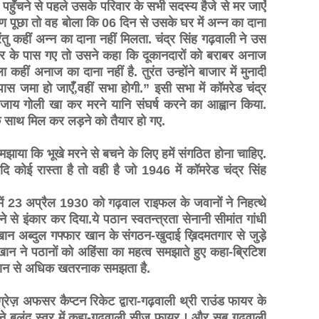
हुँचने से पहले उसके परिवार के सभी सदस्य हैजे से मर जाएँ
 पूछा तो वह बोला कि 06 दिन से उसके घर में अन्न का दाना
तु कहीं अन्न का दाना नहीं मिलता. चंद्र सिंह गढ़वाली ने उस
र के पास गए तो उसने कहा कि दूकानदारों को बराबर अनाज
ा कहीं अनाज का दाना नहीं है. तुरंत उन्होंने बाजार में मुनादी
पास जमा हो जाएँ
,
वहीं सभा होगी.” इसी सभा में कॉमरेड चंद्र
े बजाय गोली खा कर मरने यानि संघर्ष करने का आह्वान किया.
के साथ मिल कर लड़ने को तैयार हो गए.
मझाया कि भूखे मरने से बचने के लिए हमें संगठित होना चाहिए.
 कोई रास्ता है तो वही है जो 1946 में कॉमरेड चंद्र सिंह
र में 23 अप्रैल 1930 को गढ़वाल राइफल के जवानों ने निहत्थे
े से इंकार कर दिया.ये पठान स्वतन्त्रता सेनानी सीमांत गांधी
ान अब्दुल गफ्फार खान के संगठन-खुदाई ख़िदमतगार से जुड़े
ह खान ने पठानों को अहिंसा का महत्व समझाते हुए कहा-ब्रिटिश
पठान से अधिक खतरनाक समझता है.
्रेज़ अफसर कैप्टन रिकेट द्वारा-गढ़वाली थ्री राउंड फायर के
ी ने बुलंद स्वर में कहा-गढ़वाली सीज फायर ! और सब गढ़वाली