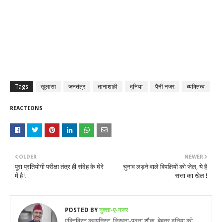
Tags
खुलासा
जनतंत्र
तानाशाही
दुनिया
पैनी नजर
व्यक्तित्व
REACTIONS
OLDER
NEWER
पूरा प्रतियोगी परीक्षा तंत्र ही संदेह के घेरे
चुनाव लड़ने वाले विपक्षियों को जेल, ये है
में है !
सत्ता का खेल !
POSTED BY
नुक्ता-ए-नजर
एक्टिविस्ट,कम्युनिस्ट. लिखना-पढ़ना शौक, बेहतर दुनिया की