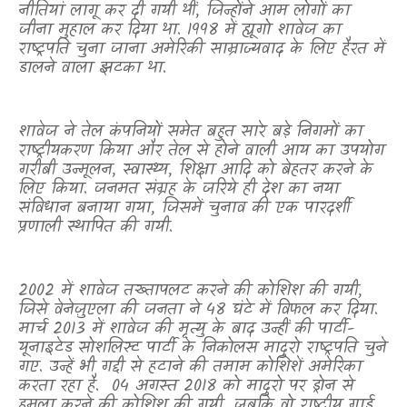
नीतियां लागू कर दी गयी थीं
,
जिन्होंने आम लोगों का
जीना मुहाल कर दिया था. 1998 में ह्यूगो शावेज का
राष्ट्रपति चुना जाना अमेरिकी साम्राज्यवाद के लिए हैरत में
डालने वाला झटका था.
शावेज ने तेल कंपनियों समेत बहुत सारे बड़े निगमों का
राष्ट्रीयकरण किया और तेल से होने वाली आय का उपयोग
गरीबी उन्मूलन
,
स्वास्थ्य
,
शिक्षा आदि को बेहतर करने के
लिए किया. जनमत संग्रह के जरिये ही देश का नया
संविधान बनाया गया
,
जिसमें चुनाव की एक पारदर्शी
प्रणाली स्थापित की गयी.
2002 में शावेज तख्तापलट करने की कोशिश की गयी
,
जिसे वेनेज़ुएला की जनता ने 48 घंटे में विफल कर दिया.
मार्च 2013 में शावेज की मृत्यु के बाद उन्हीं की पार्टी-
यूनाइटेड सोशलिस्ट पार्टी के निकोलस मादुरो राष्ट्रपति चुने
गए. उन्हें भी गद्दी से हटाने की तमाम कोशिशें अमेरिका
करता रहा है.
04 अगस्त 2018 को मादुरो पर ड्रोन से
हमला करने की कोशिश की गयी
,
जबकि वो राष्ट्रीय गार्ड