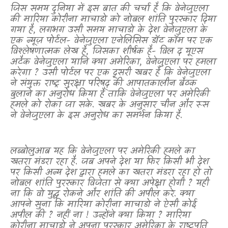
जिस समय दुनिया में इस बात की चर्चा है कि वेनेजुएला
की मारिया कोरीना माचाडो को नोबल शांति पुरस्कार दिया
गया है
,
लगभग उसी समय माचाडो के देश वेनेजुएला के
एक
न्यूज़ पोर्टल- वेनेजुएला एनेलिसिस डॉट कॉम पर एक
विश्लेषणात्मक लेख है
,
जिसका शीर्षक है- विल द यूएस
अटैक वेनेजुएला यानि क्या अमेरिका
,
वेनेजुएला पर हमला
करेगा
?
उसी पोर्टल पर एक दूसरी खबर है कि वेनेजुएला
ने संयुक्त राष्ट्र सुरक्षा परिषद् की आपातकालीन बैठक
बुलाने का अनुरोध किया है ताकि वेनेजुएला पर अमेरिकी
हमले को रोका जा सके. खबर के अनुसार चीन और रूस
ने वेनेजुएला के इस अनुरोध का समर्थन किया है.
लब्बोलुआब यह कि वेनेजुएला पर अमेरिकी हमले का
खतरा मंडरा रहा है. जब अपने देश या फिर किसी भी देश
पर किसी अन्य देश द्वारा हमले का खतरा मंडरा रहा हो तो
नोबल शांति पुरस्कार विजेता से क्या अपेक्षा होगी
?
यही
ना कि वो युद्ध रोकने और शांति की अपील करे. क्या
आपने सुना कि मारिया कोरीना माचाडो ने ऐसी कोई
अपील की
?
नहीं ना ! उन्होंने क्या किया
?
मारिया
कोरीना माचाडो ने अपना पुरस्कार अमेरिका के राष्ट्रपति