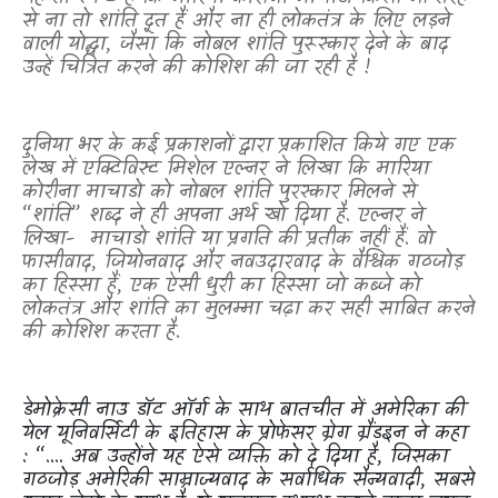
से ना तो शांति दूत हैं और ना ही लोकतंत्र के लिए लड़ने
वाली योद्धा
,
जैसा कि नोबल शांति पुरूस्कार देने के बाद
उन्हें चित्रित करने की कोशिश की जा रही है !
दुनिया भर के कई प्रकाशनों द्वारा प्रकाशित किये गए एक
लेख में एक्टिविस्ट मिशेल एल्नर ने लिखा कि मारिया
कोरीना माचाडो को नोबल शांति पुरस्कार मिलने से
“शांति” शब्द ने ही अपना अर्थ खो दिया है. एल्नर ने
लिखा-
माचाडो शांति या प्रगति की प्रतीक नहीं हैं. वो
फासीवाद
,
जियोनवाद और नवउदारवाद के वैश्विक गठजोड़
का हिस्सा हैं
,
एक ऐसी धुरी का हिस्सा जो कब्जे को
लोकतंत्र और शांति का मुलम्मा चढ़ा कर सही साबित करने
की कोशिश करता है.
डेमोक्रेसी नाउ डॉट ऑर्ग के साथ बातचीत में अमेरिका की
येल यूनिवर्सिटी के इतिहास के प्रोफेसर ग्रेग ग्रैंडइन ने कहा
: “.... अब उन्होंने यह ऐसे व्यक्ति को दे दिया है
,
जिसका
गठजोड़ अमेरिकी साम्राज्यवाद के सर्वाधिक सैन्यवादी
,
सबसे