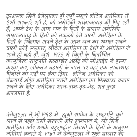
दरअसल सिर्फ वेनेज़ुएला ही नहीं समूचे लैटिन अमेरिका में
ऐसी सरकारें रही हैं
,
जो अमेरिकी साम्राज्यवाद की पिट्ठू रही
हैं
,
अपने देश के आम जन के हितों के बजाय अमेरिकी
साम्राज्यवाद के हितों को तवज्जो देने वाली. अमेरिका के
हितों के खिलाफ अपने देश के आम जन का ख्याल रखने
वाली कोई सरकार
,
लैटिन अमेरिका के देशों में अमेरिका ने
रहने ही नहीं दी. जैसे
1973 में चिली के निर्वाचित
कम्युनिस्ट राष्ट्रपति सल्वाडोर अलेंदे की सीआईए ने हत्या
करवा कर
,
लोकतंत्र बहाली के नाम पर वहां एक तानाशाह
पिनोशे को गद्दी पर बैठा दिया.
लैटिन अमेरिका को
बैकयार्ड ऑफ़ अमेरिका यानि अमेरिका का पिछवाड़ा बनाए
रखने के लिए अमेरिका साम-दाम-दंड-भेद, सब कुछ
अपनाता है.
वेनेज़ुएला में भी 1998 में
ह्यूगो शावेज के राष्ट्रपति चुने
जाने से पहले ऐसी सरकारें और हुक्मरान थे
,
जो सिर्फ
अमेरिका और उसके बहुराष्ट्रीय निगमों के हितों के अनुरूप
नीतियां बनाते थे. 1989 में वेनेज़ुएला में खुले बाज़ार की