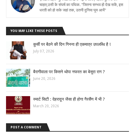
चाहत,उसी के संघर्ष का पथिक. "जितना सम्भव हो देख सकें, इस
धरती को हो सके जहां तक, उतनी दुनिया घूम आयें"
YOU MAY LIKE THESE POSTS
कुर्सी पर बैठने की दिन गिनना ही एकमात्र उपलब्धि है !
July 07, 2026
बैरागीवाला पर किसने थोपा नफरत का बेसुरा राग ?
June 20, 2026
स्मार्ट सिटी : देहरादून जैसा ही होगा गैरसैंण में भी ?
March 20, 2026
POST A COMMENT