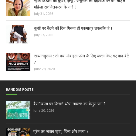
सृष्टि कंडारी की दुखद मृत्यु : ससुराल की दहलीज पर दम तोड़ते
महिला सशक्तिकरण के नारे !
July 31, 2026
कुर्सी पर बैठने की दिन गिनना ही एकमात्र उपलब्धि है !
July 07, 2026
साथानकुलम : तो क्या मोबाइल फोन के लिए कत्ल किए गए बाप-बेटे
?
June 28, 2020
RANDOM POSTS
बैरागीवाला पर किसने थोपा नफरत का बेसुरा राग ?
June 20, 2026
प्रेम का जवाब घृणा, हिंसा और हत्या ?