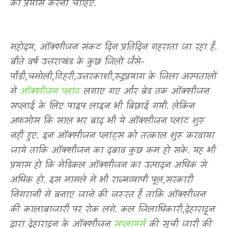
का प्रयास करना चाहिए.
महोदय
,
ऑक्सीजन संकट दिन प्रतिदिन गहराता जा रहा है.
बीते वर्ष उत्तराखंड के कुछ जिलों जैसे-
पौड़ी
,
चमोली
,
टिहरी
,
उत्तरकाशी
,
रुद्रप्रयाग के जिला अस्पतालों
में
ऑक्सीजन प्लांट
लगाए गए और बेड तक ऑक्सीजन
सप्लाई के लिए पाइप लाइन भी बिछाई गयी. लेकिन
अफसोस कि साल भर बाद भी ये ऑक्सीजन प्लांट शुरू
नहीं हुए. इन ऑक्सीजन प्लांट्स को तत्काल शुरू करवाया
जाये ताकि ऑक्सीजन का दबाव कुछ कम हो सके. यह भी
प्रयास हो कि मेडिकल ऑक्सीजन का उत्पादन अधिक से
अधिक हो. इस मामले में भी राज्यव्यापी पूल
,
सरकारी
निगरानी में बनाए जाने की जरूरत है ताकि ऑक्सीजन
की कालाबाजारी पर रोक लगे. कल जिलाधिकारी
,
देहारादून
द्वारा देहारादून के ऑक्सीजन
सप्लायर्स
की सूची जारी की