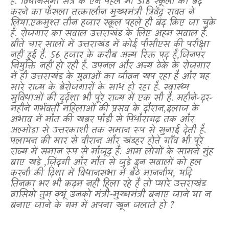
है. विधानसभा सत्र के ऐन पहले भी 318 स्कूलों का बंद
करने का फैसला तत्कालीन मुख्यमंत्री त्रिवेंद्र रावत ने
लिया.एकमुश्त तीन हजार स्कूल पहले ही बंद किए जा चुके
हैं. रोजगार का सवाल उत्तराखंड के लिए अहम सवाल है.
बीते चार सालों में उत्तराखंड में कोई पीसीएस की परीक्षा
नहीं हुई है. 56 हजार के करीब अन्य रिक्त पद हैं
,
जिनपर
नियुक्ति नहीं हो रही है. उपनल और अन्य ठेके के रोजगार
में ही उत्तराखंड के युवाओं का जीवन खप रहा है और यह
सारे राज्य के बेरोजगारों के साथ हो रहा है. स्वास्थ्य
सुविधाओं की दुर्दशा भी पूरे राज्य में एक सी है. महीने-दर-
महीने गर्भवती महिलाओं की प्रसव के दौरान
,
इलाज के
अभाव में मौत की खबर पौड़ी से पिथौरागढ़ तक और
अल्मोड़ा से उत्तरकाशी तक समान रूप से सुनाई देती है.
पलायन की मार से वीरान और खंडहर होते गाँव भी पूरे
राज्य में समान रूप से मौजूद हैं. आम लोगों के सामने मुंह
बाए खड़े
,
ज़िंदगी और मौत से जुड़े इन सवालों को हल
करनी की दिशा में विधानसभा में बैठे माननीय
,
यदि
तिनका भर भी कदम नहीं हिला रहे हैं तो प्यारे उत्तराखंड
वासियो तुम क्यूं उनको मंत्री-मुख्यमंत्री बनाए जाने या न
बनाए जाने के गम में अपना खून जलाते हो
?