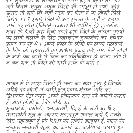
नए मुख्यमंत्री के मंत्रिमंडल ने शपथ ग्रहण किया तो फिर
वही विमर्श-अमुक-अमुक जिलों की उपेक्षा हो गयी. कोई
बताए तो सही कि मंत्री राज्य का होता है या किसी जिले
विशेष का
?
हमारे जिले में उन हजरत के मंत्री न बनाए
जाने पर लोग (जिनमें पत्रकार भी शामिल हैं) हायतौबा
मचा रहे हैं
,
जो कुछ दिनों पहले इसी जिले के महिला-पुरुषों
पर लाठी चलाने के लिए तत्कालीन मुख्यमंत्री का आभार
प्रकट कर रहे थे ! अपने जिले के लोगों पर लाठी चलवाने
के लिए जो मुख्यमंत्री का आभार प्रकट करे
,
क्या ऐसे लोगों
के मंत्री बन जाने से जिले का प्रतिनिधित्व हो जाता और ये
न बन सके तो जिले को भारी हानि हो गयी
?
असल में ये सारा विमर्श ही सत्ता का गढ़ा हुआ है
,
जिसके
जरिये वह लोगों में जाति
,
क्षेत्र
,
पहाड़-मैदान आदि का
विभाजन पैदा करके अपने निष्कंटक राज की गारंटी करती
है. आम लोगों के लिए पौड़ी का
मुख्यमंत्री
,
चमोली
,
उत्तरकाशी
,
टिहरी के मंत्री या फिर
उत्तराखंडी मूल के अफसर महत्वपूर्ण सवाल नहीं हैं. उनके
लिए महत्वपूर्ण है कि शिक्षा की स्थिति बदहाल है. राज्य की
सरकार
,
सरकारी स्कूल बंद कराने का अभियान चलाये हुए