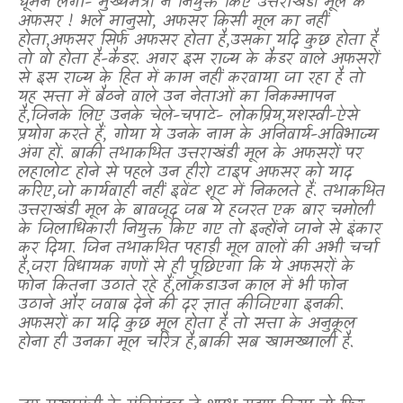
घूमने लगा- मुख्यमंत्री ने नियुक्त किए उत्तराखंडी मूल के
अफसर ! भले मानुसो
,
अफसर किसी मूल का नहीं
होता
,
अफसर सिर्फ अफसर होता है
,
उसका यदि कुछ होता है
तो वो होता है-कैडर. अगर इस राज्य के कैडर वाले अफसरों
से इस राज्य के हित में काम नहीं करवाया जा रहा है तो
यह सत्ता में बैठने वाले उन नेताओं का निकम्मापन
है
,
जिनके लिए उनके चेले-चपाटे- लोकप्रिय
,
यशस्वी-ऐसे
प्रयोग करते हैं
,
गोया ये उनके नाम के अनिवार्य-अविभाज्य
अंग हों. बाकी तथाकथित उत्तराखंडी मूल के अफसरों पर
लहालोट होने से पहले उन हीरो टाइप अफसर को याद
करिए
,
जो कार्यवाही नहीं इवेंट शूट में निकलते हैं. तथाकथित
उत्तराखंडी मूल के बावजूद जब ये हजरत एक बार चमोली
के जिलाधिकारी नियुक्त किए गए तो इन्होंने जाने से इंकार
कर दिया. जिन तथाकथित पहाड़ी मूल वालों की अभी चर्चा
है
,
जरा विधायक गणों से ही पूछिएगा कि ये अफसरों के
फोन कितना उठाते रहे हैं
,
लॉकडाउन काल में भी फोन
उठाने और जवाब देने की दर ज्ञात कीजिएगा इनकी.
अफसरों का यदि कुछ मूल होता है तो सत्ता के अनुकूल
होना ही उनका मूल चरित्र है
,
बाकी सब खामख्याली है.