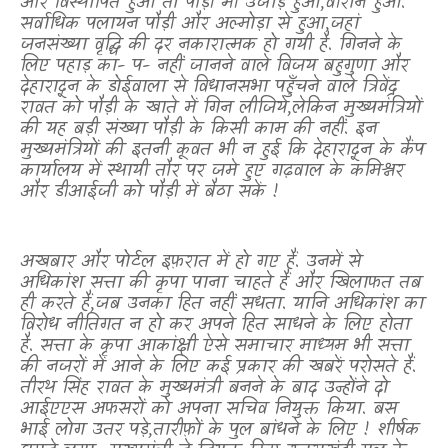
और विस्थापित हुआ तो पौड़ी भी उजाड़ हुआ
,
वीरान हुआ.
सर्वाधिक पलायन पौड़ी और अल्मोड़ा से हुआ
,
जहां
जनसंख्या वृद्धि की दर नकारात्मक हो गयी है. गिनने के
लिए पहाड़ का- प- नहीं जानने वाले विजय बहुगुणा और
देहारादून के डोईवाला से विधानसभा पहुँचने वाले त्रिवेंद्र
रावत को पौड़ी के खाते में गिन लीजिये
,
लेकिन मुख्यमंत्रियों
की यह बड़ी संख्या पौड़ी के किसी काम की नहीं. इन
मुख्यमंत्रियों की इतनी कूवत भी न हुई कि देहारादून के कैंप
कार्यालय में स्थायी तौर पर जमे हुए गढ़वाल के कमिश्नर
और डीआईजी को पौड़ी में बैठा सकें !
अखबार और पोर्टल इफ़रात में हो गए हैं. उनमें से
अधिकांश सत्ता की कृपा पाना चाहते हैं और खिलाफत तब
ही करते हैं
,
जब उनका हित नहीं सधता. यानि अधिकांश का
विरोध नीतिगत न हो कर अपने हित साधने के लिए होता
है. सत्ता के कृपा आकांक्षी ऐसे समाचार माध्यम भी सत्ता
की नजरों में आने के लिए कई प्रकार की खबरें परोसते हैं.
तीरथ सिंह रावत के मुख्यमंत्री बनने के बाद उन्होंने दो
आईएएस अफसरों को अपना सचिव नियुक्त किया. बस
भाई लोग उतर पड़े
,
तारीफ़ों के पुल बांधने के लिए ! शीर्षक