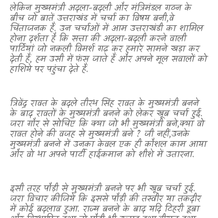
लेकिन मुख्यमंत्री अदला-बदली और मंत्रिमंडल गठन के
बीच जो बातें उत्तराखंड में चर्चा का विषय बनी
,
वे
चिंताजनक हैं. उन चर्चाओं में आम उत्तराखंडी का शामिल
होना दर्शता है कि सत्ता की अदला-बदली करने वाली
पार्टियां जो नकली विमर्श गढ़ कर हमारे सामने खड़ा कर
देती हैं
,
हम उसी में फंस जाते हैं और अपने मूल सवालों को
हाशिये पर पहुंचा देते हैं.
त्रिवेंद्र रावत के बदले तीरथ सिंह रावत के मुख्यमंत्री बनने
के बाद रावतों के मुख्यमंत्री बनने को लेकर खूब चर्चा हुई.
जरा गौर से सोचिए कि क्या जो भी मुख्यमंत्री बने
,
क्या वो
रावत होने की वजह से मुख्यमंत्री बने
?
जी नहीं
,
उनके
मुख्यमंत्री बनने में उनका केवल एक ही कौशल काम आया
और वो था अपने पार्टी हाईकमान को शीशे में उतारना.
इसी तरह पौड़ी से मुख्यमंत्री बनने पर भी खूब चर्चा हुई.
जरा विचार कीजिये कि इससे पौड़ी की तस्वीर या तकदीर
में कोई बदलाव हुआ. राज्य बनने के बाद यदि टिहरी डूबा