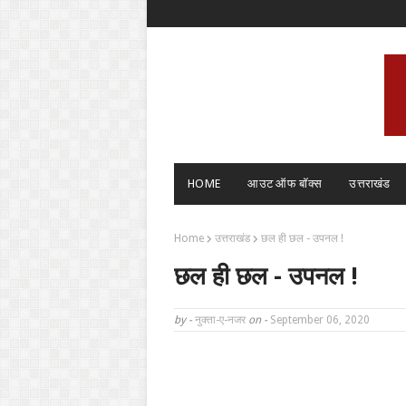
HOME
आउट ऑफ बॉक्स
उत्तराखंड
Home
उत्तराखंड
छल ही छल - उपनल !
छल ही छल - उपनल !
by -
नुक्ता-ए-नजर
on -
September 06, 2020