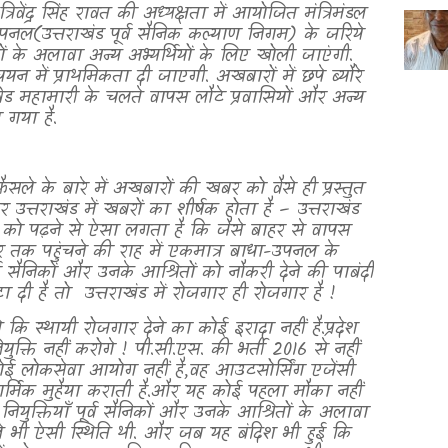
त्रिवेंद्र सिंह रावत की अध्यक्षता में आयोजित मंत्रिमंडल
नल(उत्तराखंड पूर्व सैनिक कल्याण निगम) के जरिये
ों के अलावा अन्य अभ्यर्थियों के लिए खोली जाएंगी.
यन में प्राथमिकता दी जाएगी. अखबारों में छपे ब्यौरे
 महामारी के चलते वापस लौटे प्रवासियों और अन्य
 गया है.
स फैसले के बारे में अखबारों की खबर को वैसे ही प्रस्तुत
 उत्तराखंड में खबरों का शीर्षक होता है – उत्तराखंड
रों को पढ़ने से ऐसा लगता है कि जैसे बाहर से वापस
र तक पहुंचने की राह में एकमात्र बाधा-उपनल के
र्व सैनिकों और उनके आश्रितों को नौकरी देने की पाबंदी
ा दी है तो
उत्तराखंड में रोजगार ही रोजगार है !
कि स्थायी रोजगार देने का कोई इरादा नहीं है.प्रदेश
ुक्ति नहीं करोगे ! पी.सी.एस. की भर्ती 2016 से नहीं
ई लोकसेवा आयोग नहीं है
,
वह आउटसोर्सिंग एजेंसी
ार्मिक मुहैया कराती है.और यह कोई पहला मौका नहीं
युक्तियाँ पूर्व सैनिकों और उनके आश्रितों के अलावा
हले भी ऐसी स्थिति थी. और जब यह बंदिश भी हुई कि