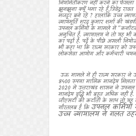
नियमितीकरण नहीं करने का फैसला दो
झुनझुना क्यूँ थमा रहे हैं
,
त्रिवेंद्र राव
मजदूर बने रहें
?
हालांकि उच्च न्याय
न्यायमूर्ति शरद कुमार शर्मा की खंड
उपनल कर्मियों के मामले में “कर्ना
अनुचित है. न्यायालय ने तो यह भी
का पर्दा है. पर्दे के पीछे असली निय
भी कहा था कि राज्य सरकार को उपन
लोकसेवा आयोग और कर्मचारी चयन बो
उक्त मामले में ही राज्य सरकार ने
8400 रुपया मासिक मानदेय मिलता 
2020 में उत्तराखंड शासन ने उपनल कर
मानदेय वृद्धि भी बहुत अधिक नहीं है
जीएसटी की कटौती के साथ तो यह मानद
उपनल कर्मियों 
गौरतलब है कि
उच्च न्यायालय ने गलत ठहर