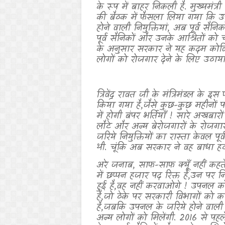
के रूप में बाहर निकली है. मुख्यमंत्री 
की बैठक में फैसला लिया गया कि उप
होने वाली नियुक्तियां
,
अब पूर्व सैनिक
पूर्व सैनिकों और उनके आश्रितों को च
के अनुसार सरकार ने यह कदम कोविड
लोगों को रोजगार देने के लिए उठाया
त्रिवेंद्र रावत जी के मंत्रिमंडल के इ
किया गया है
,
जैसे कुछ-कुछ महीनों पर
में होगी बंपर भर्तियाँ ! सारे अखबा
लौटे और अन्य बेरोजगारों के रोजगा
जरिये नियुक्तियों का रास्ता केवल पू
थी. चूंकि अब सरकार ने वह बाधा हट
अरे जनाब
,
साफ-साफ क्यूँ नहीं कहते 
में छप्पन हजार पद रिक्त हैं
,
उन पर निय
हुई है
,
वह नहीं करवाओगे ! उपनल को
है
,
जो ठेके पर सरकारी विभागों को क
है
,
जबकि उपनल के जरिये होने वाली नि
अन्य लोगों को मिलेंगी. 2016 से प