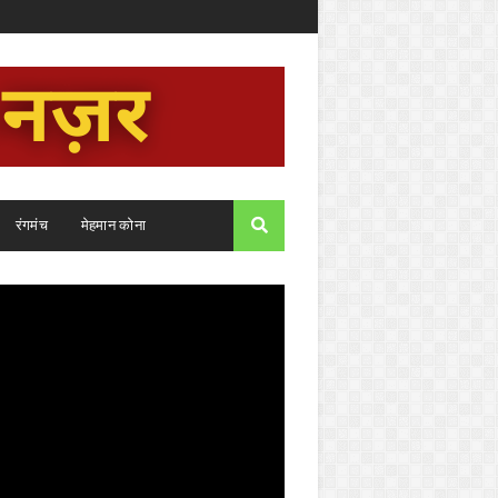
रंगमंच
मेहमान कोना