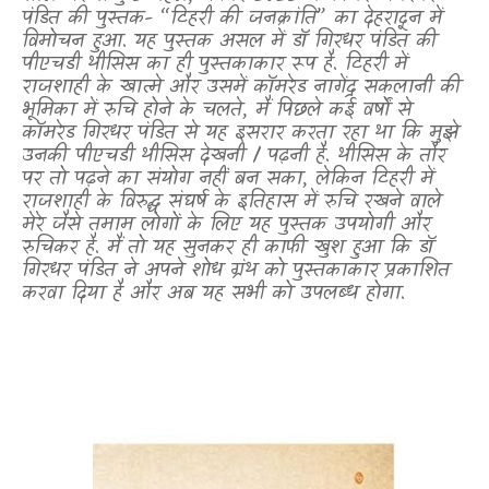
पंडित की पुस्तक- “टिहरी की जनक्रांति” का देहरादून में
विमोचन हुआ. यह पुस्तक असल में डॉ गिरधर पंडित की
पीएचडी थीसिस का ही पुस्तकाकार रूप है. टिहरी
में
राजशाही के खात्मे और उसमें कॉमरेड नागेंद्र सकलानी की
भूमिका में रुचि होने के चलते
,
मैं पिछले कई वर्षों से
कॉमरेड गिरधर पंडित से यह इसरार करता रहा था कि मुझे
उनकी पीएचडी थीसिस देखनी / पढ़नी है. थीसिस के तौर
पर तो पढ़ने का संयोग नहीं बन सका
,
लेकिन टिहरी में
राजशाही के विरुद्ध संघर्ष के इतिहास में रुचि रखने वाले
मेरे जैसे तमाम लोगों के लिए यह पुस्तक उपयोगी और
रुचिकर है. मैं तो यह सुनकर ही काफी खुश हुआ कि डॉ
गिरधर पंडित
ने अपने शोध ग्रंथ को पुस्तकाकार प्रकाशित
करवा दिया है और अब यह सभी को उपलब्ध होगा.