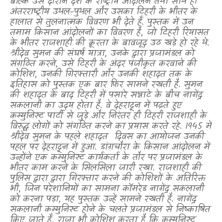
बल्कि उस दौरान देश के राष्ट्रीय आंदोलन तथा साथ ही
अंतरराष्ट्रीय उथल-पुथल और उसका टिहरी के भीतर के
हालात से तुलनात्मक विवरण भी देते हैं. पुस्तक में उन
तमाम किसान आंदोलनों का विवरण है
,
जो टिहरी रियासत
के भीतर राजशाही की क्रूरता के बावजूद उठ खड़े हो रहे थे.
श्रीदेव सुमन की संघर्ष यात्रा
,
उनके द्वारा प्रजामंडल को
संगठित करने
,
उसे टिहरी के अंदर पंजीकृत करवाने की
कोशिश
,
उनकी गिरफ्तारी और उनकी शहादत तक के
इतिहास को पुस्तक एक बार फिर सामने रखती है. सुमन
की शहादत के बाद टिहरी में पसारे सन्नाटे के बीच नागेंद्र
सकलानी का उदय होता है. वे देहरादून में पढ़ते हुए
कम्युनिस्ट पार्टी से जुड़े और निरंतर ही टिहरी राजशाही के
विरुद्ध लोगों को संगठित करने का प्रयास करते रहे. 1945 में
श्रीदेव सुमन के पहले शहादत
दिवस का आयोजन उनकी
पहल पर देहरादून में हुआ. डांगचौरा के किसान आंदोलन में
उन्होंने एक कम्युनिस्ट कार्यकर्ता के तौर पर प्रजामंडल के
भीतर काम करने के सिलसिला जारी रखा. राजशाही की
पुलिस द्वारा द्वारा गिरफ्तार करने की कोशिशों के अतिरिक्त
भी
,
जिन परेशानियों का सामना कॉमरेड नागेंद्र सकलानी
को करना पड़ा
,
यह पुस्तक उन्हें सामने रखती है. नागेंद्र
सकलानी कम्युनिस्ट होने के चलते प्रजामंडल से निष्काषित
किए जाते हैं
,
राजा भी कोशिश करता है कि कम्युनिस्ट