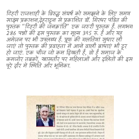
टिहरी राजशाही के विरुद्ध संघर्ष को समझने के लिए समय
साक्ष्य प्रकाशन
,
देहरादून से प्रकाशित डॉ. गिरधर पंडित की
पुस्तक “टिहरी की जनक्रांति” एक जरूरी पुस्तक है. लगभग
286 पन्नों की इस पुस्तक का मूल्य 395 रु. है और यह
अमेज़न पर भी उपलब्ध है. प्रूफ की गलतियां सुधार ली
जाएं तो पुस्तक की प्रवाहता में आने वाली बाधाएं भी दूर
हो जाएं. एक चीज जो कम दिखती है, वो है समाज के
कमजोर तबकों, खासतौर पर महिलाओं और दलितों की इस
पूरे दौर में स्थिति और भूमिका.