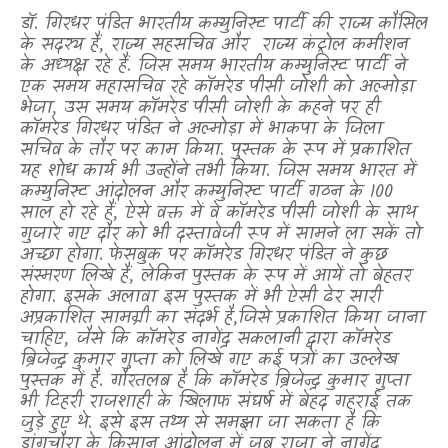
डॉ. गिरधर पंडित भारतीय कम्युनिस्ट पार्टी की राज्य कौंसिल
के सदस्य हैं
,
राज्य सहसचिव और
राज्य कंट्रोल कमीशन
के अध्यक्ष रहे हैं. जिस समय भारतीय कम्युनिस्ट पार्टी ने
एक समय महासचिव रहे कॉमरेड पीसी जोशी को अल्मोड़ा
भेजा
,
उस समय कॉमरेड पीसी जोशी के कहने पर ही
कॉमरेड गिरधर पंडित ने अल्मोड़ा में भाकपा के जिला
सचिव के तौर पर काम किया. पुस्तक के रूप में प्रकाशित
यह शोध कार्य भी उन्होंने तभी किया. जिस समय भारत में
कम्युनिस्ट आंदोलन और कम्युनिस्ट पार्टी गठन के 100
साल हो रहे हैं
,
ऐसे वक्त में वे कॉमरेड पीसी जोशी के साथ
गुजारे गए दौर को भी दस्तावेजी रूप में सामने ला सकें तो
अच्छा होगा. फेसबुक पर कॉमरेड गिरधर पंडित ने कुछ
संस्मरण लिखे हैं
,
लेकिन पुस्तक के रूप में आयें तो बेहतर
होगा. इसके अलावा इस पुस्तक में भी ऐसी ढेर सारी
अप्रकाशित सामग्री का संदर्भ है
,
जिसे प्रकाशित किया जाना
चाहिए
,
जैसे कि कॉमरेड नागेंद्र सकलानी द्वारा कॉमरेड
ब्रिजेन्द्र कुमार गुप्ता को लिखे गए कई पत्रों का उल्लेख
पुस्तक में है. गौरतलब है कि कॉमरेड ब्रिजेन्द्र कुमार गुप्ता
भी टिहरी राजशाही के खिलाफ संघर्ष में बेहद गहराई तक
जुड़े हुए थे. इसे इस तथ्य से समझा जा सकता है कि
डांगचौरा के किसान आंदोलन में जब राजा ने नागेंद्र