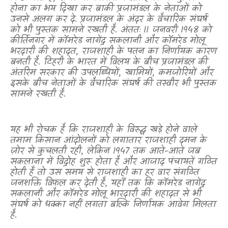
होना का भय दिखा कर बाकी प्रजामंडल के नेताओं को
उनसे अलग कर दे. प्रजामंडल के अंदर के वैचारिक संघर्ष
को भी पुस्तक सामने रखती है. अंततः
11
जनवरी 1948 को
कीर्तिनगर में कॉमरेड नागेंद्र सकलानी और कॉमरेड मोलू
भरदारी की शहादत
,
राजशाही के पतन का निर्णायक कारण
बनती है. टिहरी के भारत में विलय के बीच प्रजामंडल की
अंतरिम सरकार की उपलब्धियों
,
खामियों
,
कमजोरियों और
इसके बीच नेताओं के वैचारिक संघर्ष की तस्वीर भी पुस्तक
सामने रखती है.
यह भी रोचक है कि राजशाही के विरुद्ध खड़े होने वाले
तमाम किसान आंदोलनों को लगातार राजशाही दमन के
ज़ोर से कुचलती रही
,
लेकिन 1947 तक आते-आते जब
सकलाना में विद्रोह शुरू होता है और आजाद पंचायतें गठित
होती हैं तो उस समय से राजशाही का हर वार संगठित
जनशक्ति विफल कर देती है
,
यहाँ तक कि कॉमरेड नागेंद्र
सकलानी और कॉमरेड मोलू भारदारी की शहादत से भी
संघर्ष को धक्का नहीं लगता बल्कि निर्णायक आवेग मिलता
है.