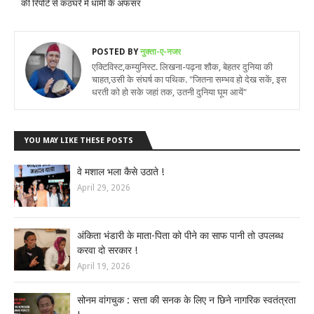
की रिपोर्ट से कठघरे में धामी के अफसर
POSTED BY
नुक्ता-ए-नजर
एक्टिविस्ट,कम्युनिस्ट. लिखना-पढ़ना शौक, बेहतर दुनिया की
चाहत,उसी के संघर्ष का पथिक. "जितना सम्भव हो देख सकें, इस
धरती को हो सके जहां तक, उतनी दुनिया घूम आयें"
YOU MAY LIKE THESE POSTS
वे मशाल भला कैसे उठाते !
April 29, 2026
अंकिता भंडारी के माता-पिता को पीने का साफ पानी तो उपलब्ध
करवा दो सरकार !
April 19, 2026
सोनम वांगचुक : सत्ता की सनक के लिए न छिने नागरिक स्वतंत्रता