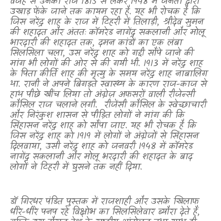
वजह से उनका राज 1815 से लेकर 1948 में जनता द्वारा
उखाड़ फेंके जाने तक कायम रहा है. यह भी रोचक है कि
जिस नरेंद्र शाह के राज में टिहरी में तिलाड़ी
,
श्रीदेव सुमन
की शहादत और अंततः कॉमरेड नागेंद्र सकलानी और मोलू
भारदारी की शहादत तक
,
दमन कांडों का एक लंबा
सिलसिला चला
,
उस नरेंद्र शाह को गद्दी सौंपे जाने की
मांग भी लोगों की ओर से की गयी थी. 1913 में नरेंद्र शाह
के पिता कीर्ति शाह की मृत्यु के समय नरेंद्र शाह नाबालिग
था. रानी ने अपने बिगड़ते स्वास्थ्य के कारण राज-काज से
हाथ पीछे खींच लिया तो अंग्रेज़ अफसरों वाली रीजेन्सी
कौंसिल राज चलाने लगी.
रीजेंसी कौंसिल के स्वेच्छाचारी
और निरंकुश शासन से पीड़ित लोगों ने मांग की कि
सिंहासन नरेंद्र शाह को सौंपा जाए. यह भी रोचक है कि
जिस नरेंद्र शाह को 1919 में लोगों ने अंग्रेजों से सिंहासन
दिलवाया
,
उसी नरेंद्र शाह को जनवरी 1948 में कॉमरेड
नागेंद्र सकलानी और मोलू भरदारी की शहादत के बाद
लोगों ने टिहरी में घुसने तक नहीं दिया.
डॉ गिरधर पंडित पुस्तक में राजशाही और उसके खिलाफ
धीरे-धीरे पनप रहे विक्षोभ का सिलसिलेवार ब्यौरा देते हैं
,