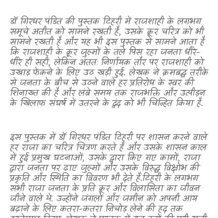
डॉ गिरधर पंडित की पुस्तक
टिहरी में राजशाही के लगभग
समूचे अतीत को सामने रखती है
,
उसके क्रूर चरित्र को भी
सामने रखती है और यह भी इस पुस्तक से सामने आता है
कि राजशाही के क्रूर जुल्मों के तले पिस रहा जनता धीरे-
धीरे ही सही
,
लेकिन अंततः निर्णायक तौर पर राजशाही को
उखाड़ फेंकने के लिए उठ खड़ी हुई. लेखक ने क्रमबद्ध तरीके
से जनता के बीच से उठने वाले हर प्रतिरोध के स्वर की
शिनाख्त की है और लंबे समय तक राजभक्ति और उत्पीड़न
के खिलाफ संघर्ष में उतरने के द्वंद को भी चिन्हित किया है.
इस पुस्तक में डॉ गिरधर पंडित टिहरी पर शासन करने वाले
हर राजा का चरित्र चित्रण करते हैं और उसके शासन काल
में हुई प्रमुख घटनाओं
,
उसके द्वारा किए गए कामों
,
राजा
द्वारा जनता पर ढाए जुल्मों और उसके विरुद्ध विक्षोभ की
प्रकृति और स्थिति का विवरण भी देते हैं.टिहरी के लगभग
सभी राजा जनता के प्रति क्रूर और विलासिता का जीवन
जीने वाले थे. उन्होंने जंगलों और जमीन को अपनी आय
बढ़ाने के लिए कतरा-कतरा निचोड़ लेने की हद तक