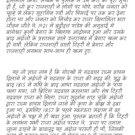
इस्तेमाल किया. लेखक ने पुस्तक में उन करों की पूरी सूची
दी है
,
जो क्रूर राजशाही ने लोगों पर थोपे. गरीब जनता को
चूल्हे से लेकर सुहागिन स्त्री और पिसाई पर तक कर देना
होता था और जनता को निचोड़ कर राजा विलासिता भरा
जीवन जीते थे. 1921 में बद्रीदत्त पांडेय की अगुवाई में
बागेश्वर कुली बेगार के खिलाफ आंदोलन हुआ और उसके
बाद अंग्रेजों के प्रशासन वाले उत्तराखंड में बेगार खत्म कर
दी गयी. लेकिन राजशाही वाली टिहरी में बेगार और
राजशाही लगभग साथ-साथ ही खत्म हुए.
यह तो ज्ञात तथ्य है कि गोरखों से गढ़वाल राज्य वापस
दिलाने में अंग्रेजों ने गढ़वाल के राजा की मदद की. युद्ध के
बाद 1815 में संधि के बाद आधा गढ़वाल अंग्रेजों के पास
चला गया
,
जो ब्रिटिश गढ़वाल कहलाया और शेष टिहरी
गढ़वाल राजा को मिला. राजा सुदर्शन शाह चूंकि अंग्रेजों
द्वारा राज्य वापस दिलाये जाने की कृपा के बोझ से दबा
हुआ था
,
इसलिए 1857 के पहले स्वतंत्रता संग्राम में वह
अंग्रेजों के पक्ष में ही खड़ा हुआ. पुस्तक बताती है कि टिहरी
के लगभग सभी राजा अंग्रेज़ परस्त थे.
प्रजा पर तमाम
जुल्म ढाहने के बावजूद यह अंग्रेज़ परस्ती ही थी
,
जिसकी