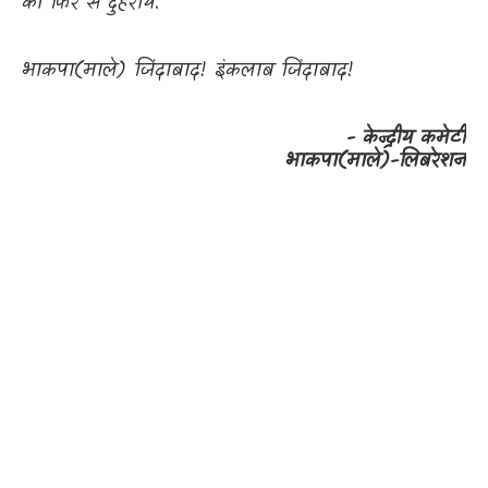
को फिर से दुहरायें.
भाकपा(माले) जिंदाबाद! इंकलाब जिंदाबाद!
-
केन्द्रीय कमेटी
भाकपा(माले)-लिबरेशन