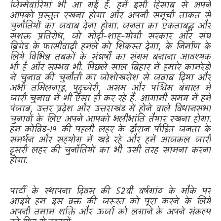
जिम्मेवारियां भी आ गई हैं. हमें इसी हिसाब से अपने
आपको प्रस्तुत रखना होगा और अपनी समूची ताकत से
चुनौतियों का जवाब देना होगा. जनता का एकताबद्ध और
सशक्त प्रतिरोध
,
जो मोदी-शाह-योगी सरकार और संघ
ब्रिगेड के फासीवादी हमले को शिकस्त देगा
,
के निर्माण के
लिये विभिन्न तबकों के संघर्षों का संगम बनाना आवश्यक
भी है और सम्भव भी. पिछले साल बिहार में हमारे कामरेडों
ने चुनाव की चुनौती का जोशोखरोश से जवाब दिया और
अभी तमिलनाडु
,
पुदुच्चेरी
,
असम और पश्चिम बंगाल में
जारी चुनाव में भी ऐसा ही कर रहे हैं. आगामी समय में हमें
पंजाब
,
उत्तर प्रदेश और उत्तराखंड में होने वाले विधानसभा
चुनावों के लिए अपने आपको भलीभांति तैयार रखना होगा.
हम कोविड-
19
की पहली लहर के दौरान पीड़ित जनता के
समर्थन और सहयोग में खड़े रहे और हमें आजकल जारी
दूसरी लहर की चुनौतियों का भी उसी तरह सामना करना
होगा.
पार्टी के स्थापना दिवस की
52
वीं वर्षगांठ के मौके पर
आइये हम इस वक्त की जरूरत को पूरा करने के लिये
अपनी तमाम शक्ति और ऊर्जा को लगाने के अपने संकल्प