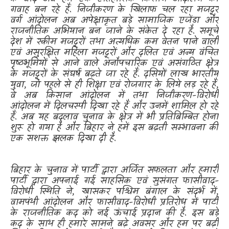
गवाह बन रहे हैं. निजीकरण के खिलाफ चल रहा मजदूर
वर्ग आंदोलन अब अपेक्षाकृत बड़े सामाजिक एजेंडा और
राजनीतिक अभियान बन जाने के संकेत दे रहा है. समूचे
देश में स्कीम मजदूरों तथा अत्यधिक कम वेतन पाने वाली
एवं असुरक्षित महिला मजदूरों और दलित एवं अन्य वंचित
पृष्ठभूमियों से आने वाले अनौपचारिक एवं असंगठित क्षेत्र
के मजदूरों के संघर्ष बढ़ते जा रहे हैं. दसियों लाख भारतीय
युवा
,
जो पहले से ही शिक्षा एवं रोजगार के लिये लड़ रहे हैं
,
वे अब किसान आंदोलन में तथा निजीकरण-विरोधी
आंदोलन में दिलचस्पी दिखा रहे हैं और उनमें शामिल हो रहे
हैं. अब यह बदलाव चुनाव के क्षेत्र में भी प्रतिबिम्बित होना
शुरू हो गया है और बिहार ने हमें इस बढ़ती सम्भावना की
एक सशक्त झलक दिखा दी है.
बिहार के चुनाव में पार्टी द्वारा अर्जित सफलता और हमारी
पार्टी द्वारा अपनाई गई साहसिक एवं सुसंगत फासीवाद-
विरोधी स्थिति ने
,
खासकर पश्चिम बंगाल के संदर्भ में
,
वामपंथी आंदोलन और फासीवाद-विरोधी प्रतिरोध में पार्टी
के राजनीतिक कद को नई ऊंचाई प्रदान की है. इस बड़े
कद के साथ ही हमारे सामने बढ़े अवसर और हम पर बढ़ी