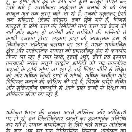
है
,
के हाथों सौंप देने के लिये नये कृषि कानून पारित कर
लिये गये हैं. स्वाधीनता आंदोलन के जमाने से जो श्रम
कानून अब तक लागू चले आ रहे हैं
,
उनको बदलकर ऐसी
श्रम संहिताएं (लेबर कोड्स) बना दिये गये हैं
,
जिनसे
मजदूरों के लिये काम की स्थितियां तथा काम एवं वेतन की
शर्तें और बदतर हो जायेंगी और मालिकों की शक्तियों में
काफी इजाफा होगा. सरकार द्वारा जो आक्रामक ढंग से
निजीकरण अभियान चलाया जा रहा है
,
उसमें सार्वजनिक
क्षेत्र और सार्वजनिक सम्पदा को प्रणालीबद्ध ढंग से कमजोर
किया जा रहा है
तथा रेलवे
,
हवाई अड्डों
,
बैंकों एवं इस्पात
करखानों समेत समूचे राष्ट्रीय अर्थतंत्र को चंद कारपोरेट
घरानों के हाथों सौंपा जा रहा है. नई शिक्षा नीति में शिक्षा
को और अधिक निजी हाथों में सौंपने
,
अधिक खर्चीला और
डिजिटल बनाने की कोशिश की गई है
,
जिसके जरिये वंचित
और सुविधाहीन पृष्ठभूमि से आने वाले बच्चों से शिक्षा का
अधिकार छीना जा रहा है.
यकीनन भारत की जनता अपने अस्तित्व और अधिकारों
पर हो रहे इन सिलसिलेवार हमलों का दृढ़तापूर्वक प्रतिरोध
कर रही है. समान नागरिकता के लिये चले सशक्त आंदोलन
के बाद अब हम एक ऐतिहासिक किसान आंदोलन का