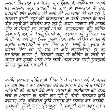
ज्यादा विकराल रूप धारण कर लिया है. अधिकांश जगहों
पर स्वास्थ्य सेवा प्रणाली की ओर से अस्पताल के बेड
,
दवाइयों और वैक्सीन की कमी की शिकायत की जा रही है.
सरकार दूसरी लहर की विकरालता के लिये जनता के मत्थे
दोष मढ़ने की कोशिश कर रही है
,
मगर सरकार की अपनी
ओर से तैयारी का सम्पूर्ण अभाव
,
आत्मसंतोष और कोविड
नियम-शृंखला के भारी पैमाने पर उल्लंघन को चुनिन्दा ढंग
से दी जा रही छूट (जैसे कुम्भ मेला और पश्चिम बंगाल में
अत्यंत लापरवाही से तय किये आठ चरणों के चुनाव के
दौरान किये जा रहे रोड शो और महारैलियां) ही वह
प्राथमिक कारण है
,
जिसकी वजह से कोविड के मोर्चे पर
भारत को इतनी भारी और लम्बे अरसे तक जारी दुखदायी
कीमत चुकानी पड़ रही है.
यद्यपि सरकार कोविड से निपटने में नाकाम रही है
,
मगर
वह इस संकट का इस्तेमाल बड़े आक्रामक ढंग से कारपोरेट
शक्तियों को बढ़ावा देने तथा जनता के अधिकारों को छीन
लेने के अवसर के बतौर कर रही है. खेती
,
खासकर कृषि
बाजार और अधिकांश कृषि उत्पादों की लगाम को अडानी-
अम्बानी
,
जिसे आम बोलचाल में कम्पनी राज कहा जाता