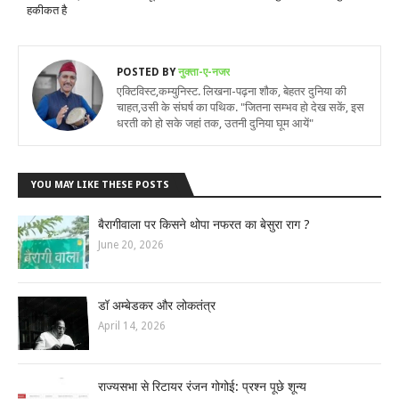
हकीकत है
POSTED BY
नुक्ता-ए-नजर
एक्टिविस्ट,कम्युनिस्ट. लिखना-पढ़ना शौक, बेहतर दुनिया की
चाहत,उसी के संघर्ष का पथिक. "जितना सम्भव हो देख सकें, इस
धरती को हो सके जहां तक, उतनी दुनिया घूम आयें"
YOU MAY LIKE THESE POSTS
बैरागीवाला पर किसने थोपा नफरत का बेसुरा राग ?
June 20, 2026
डॉ अम्बेडकर और लोकतंत्र
April 14, 2026
राज्यसभा से रिटायर रंजन गोगोई: प्रश्न पूछे शून्य